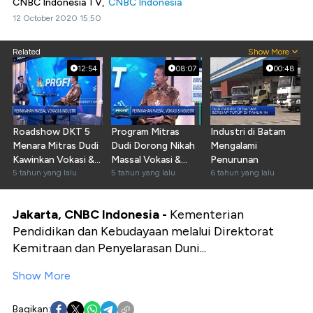
CNBC Indonesia TV,
CNBC Indonesia
12 October 2020 15:50
Related
Show More
12:54
08:07
00:48
Roadshow DKT 5
Program Mitras
Industri di Batam
Menara Mitras Dudi
Dudi Dorong Nikah
Mengalami
Kawinkan Vokasi &
Massal Vokasi &
Penurunan
Industri
5 tahun yang lalu
Industri
5 tahun yang lalu
6 tahun yang lalu
Jakarta, CNBC Indonesia -
Kementerian
Pendidikan dan Kebudayaan melalui Direktorat
Kemitraan dan Penyelarasan Duni...
Show More
Bagikan: