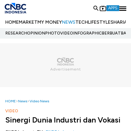
APPS
HOME
MARKET
MY MONEY
NEWS
TECH
LIFESTYLE
SHARIA
E
RESEARCH
OPINION
PHOTO
VIDEO
INFOGRAPHIC
BERBUATBAIK.
HOME
News
Video News
VIDEO
Sinergi Dunia Industri dan Vokasi