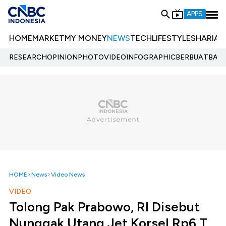
APPS
HOME
MARKET
MY MONEY
NEWS
TECH
LIFESTYLE
SHARIA
E
RESEARCH
OPINION
PHOTO
VIDEO
INFOGRAPHIC
BERBUATBAIK.
HOME
News
Video News
VIDEO
Tolong Pak Prabowo, RI Disebut
Nunggak Utang Jet Korsel Rp6 T