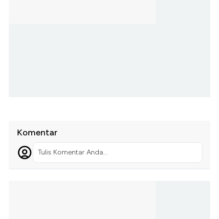
Komentar
Tulis Komentar Anda...