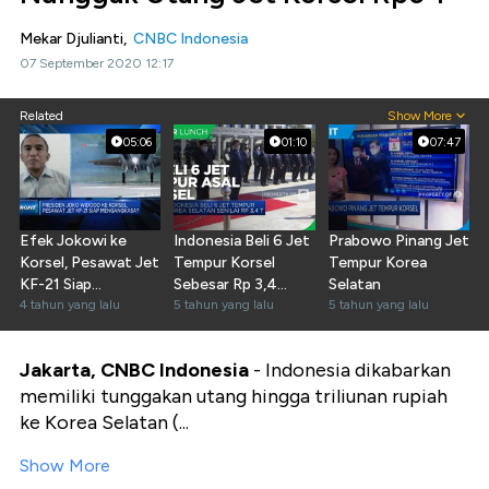
Mekar Djulianti,
CNBC Indonesia
07 September 2020 12:17
Related
Show More
05:06
01:10
07:47
Efek Jokowi ke
Indonesia Beli 6 Jet
Prabowo Pinang Jet
Korsel, Pesawat Jet
Tempur Korsel
Tempur Korea
KF-21 Siap
Sebesar Rp 3,4
Selatan
Mengangkasa?
4 tahun yang lalu
Triliun
5 tahun yang lalu
5 tahun yang lalu
Jakarta, CNBC Indonesia
- Indonesia dikabarkan
memiliki tunggakan utang hingga triliunan rupiah
ke Korea Selatan (...
Show More