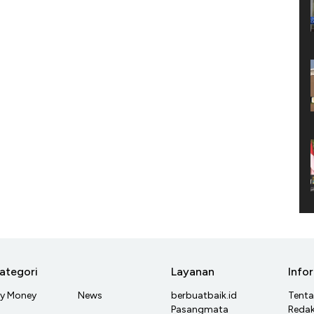
ategori
Layanan
Info
y Money
News
berbuatbaik.id
Tent
Pasangmata
Redak