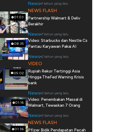
News
1 tahun yang lalu
NEWS FLASH
01:03
Partnership Walmart & Deliv
Berakhir
News
7 tahun yang lalu
Video: Starbucks dan Nestle Cs
08:35
Pantau Karyawan Pakai AI
News
2 tahun yang lalu
VIDEO
Rupiah Rekor Tertinggi Asia
05:02
Hingga TheFed Warning Krisis
bank
News
3 tahun yang lalu
Video: Penembakan Massal di
01:16
Walmart, Tewaskan 7 Orang
News
3 tahun yang lalu
NEWS FLASH
01:36
Pfizer Bidik Pendapatan Pecah