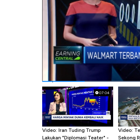
Bagikan:
#walmart
#pendapatan
Popular Videos
07:04
Video: Iran Tuding Trump
Video: T
Lakukan "Diplomasi Teater" -
Sekong R