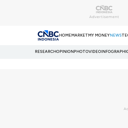
HOME
MARKET
MY MONEY
NEWS
TE
RESEARCH
OPINION
PHOTO
VIDEO
INFOGRAPHI