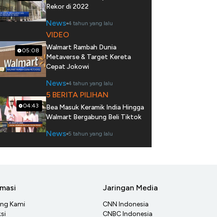
Rekor di 2022
News
4 tahun yang lalu
VIDEO
Walmart Rambah Dunia
05:08
Metaverse & Target Kereta
Cepat Jokowi
News
4 tahun yang lalu
5 BERITA PILIHAN
04:43
Bea Masuk Keramik India Hingga
Walmart Bergabung Beli Tiktok
News
5 tahun yang lalu
rmasi
Jaringan Media
ang Kami
CNN Indonesia
si
CNBC Indonesia