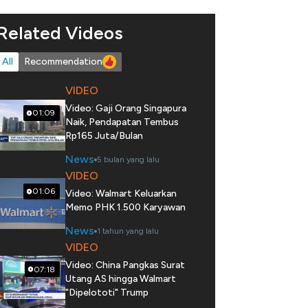
Related Videos
All
Recommendation
VIDEO
Video: Gaji Orang Singapura
01:09
Naik, Pendapatan Tembus
Rp165 Juta/Bulan
News
5 bulan yang lalu
VIDEO
01:06
Video: Walmart Keluarkan
Memo PHK 1.500 Karyawan
News
1 tahun yang lalu
VIDEO
Video: China Pangkas Surat
07:18
Utang AS hingga Walmart
"Dipelototi" Trump