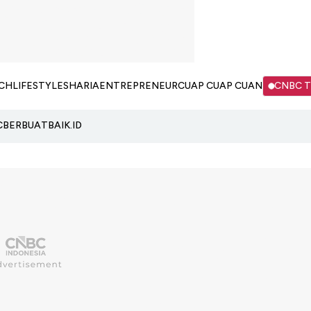
CH
LIFESTYLE
SHARIA
ENTREPRENEUR
CUAP CUAP CUAN
CNBC 
C
BERBUATBAIK.ID