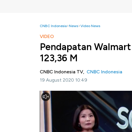
CNBC Indonesia
News
Video News
VIDEO
Pendapatan Walmart
123,36 M
CNBC Indonesia TV,
CNBC Indonesia
19 August 2020 10:49
Jakarta, CNBC Indonesia-
Peritel raksasa 
Hasilnya penjualan online Wal Mart mampu l
USD 123,36 miliar atau sedikit diatas prakiraa
Selengkapnya dalam program Squawk Box CN