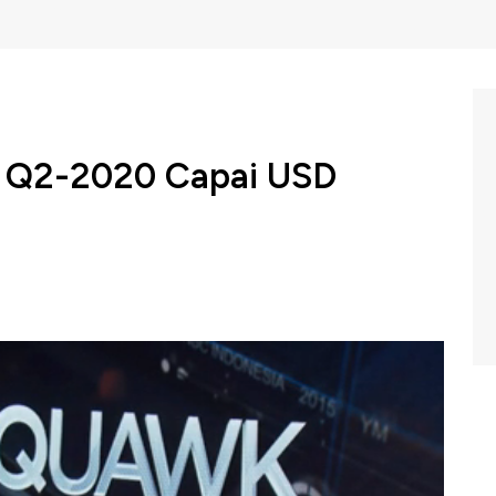
 Q2-2020 Capai USD
Walmart baru saja melaporkan kinerja kuartal kedua.
ampaui ekspektasi pasar. Pendapatan kuartal II mencapai
n analis di angka USD 122 miliar.
BC Indonesia (Rabu, 19/08/2020) berikut ini.