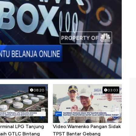
08:20
03:03
erminal LPG Tanjung
Video:Wamenko Pangan Sidak
aih GTLC Bintang
TPST Bantar Gebang