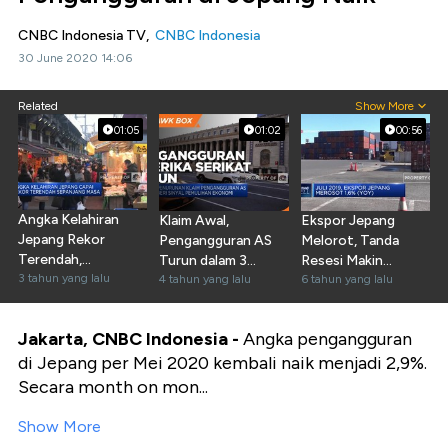
CNBC Indonesia TV,
CNBC Indonesia
30 June 2020 14:06
Related
Show More
01:05
01:02
00:56
Angka Kelahiran
Klaim Awal,
Ekspor Jepang
Jepang Rekor
Pengangguran AS
Melorot, Tanda
Terendah,
Turun dalam 3
Resesi Makin
Fenomena
3 tahun yang lalu
Pekan Beruntun
4 tahun yang lalu
Nyata?
6 tahun yang lalu
Childfree?
Jakarta, CNBC Indonesia -
Angka pengangguran
di Jepang per Mei 2020 kembali naik menjadi 2,9%.
Secara month on mon...
Show More