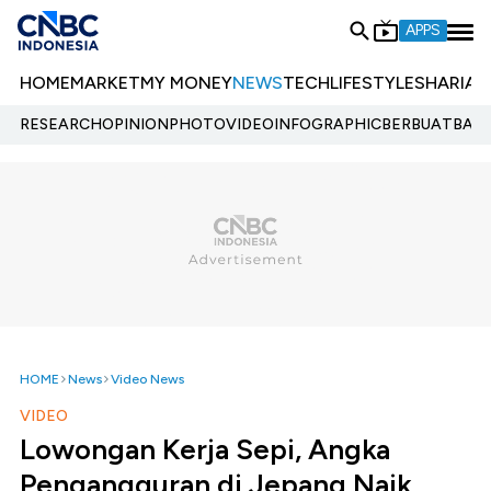
APPS
HOME
MARKET
MY MONEY
NEWS
TECH
LIFESTYLE
SHARIA
E
RESEARCH
OPINION
PHOTO
VIDEO
INFOGRAPHIC
BERBUATBAIK.
HOME
News
Video News
VIDEO
Lowongan Kerja Sepi, Angka
Pengangguran di Jepang Naik