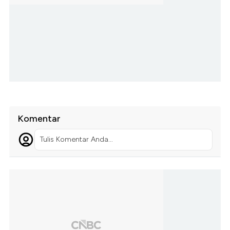
Komentar
Tulis Komentar Anda...