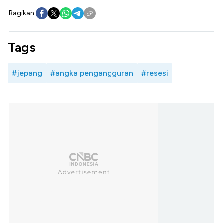
Bagikan:
Tags
#jepang
#angka pengangguran
#resesi