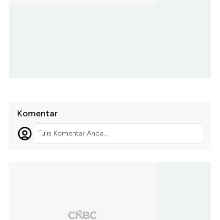
Komentar
Tulis Komentar Anda...