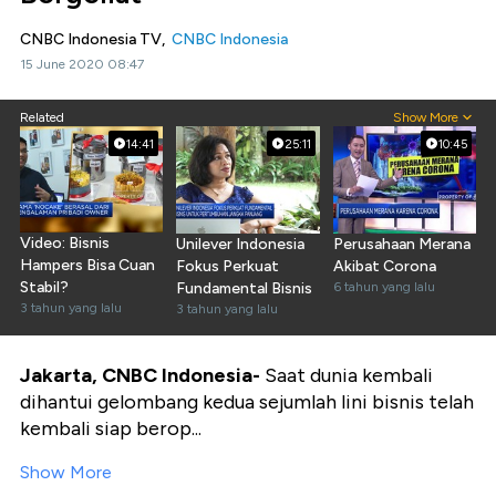
CNBC Indonesia TV,
CNBC Indonesia
15 June 2020 08:47
Related
Show More
14:41
25:11
10:45
Video: Bisnis
Unilever Indonesia
Perusahaan Merana
Hampers Bisa Cuan
Fokus Perkuat
Akibat Corona
Stabil?
Fundamental Bisnis
6 tahun yang lalu
3 tahun yang lalu
3 tahun yang lalu
Jakarta, CNBC Indonesia-
Saat dunia kembali
dihantui gelombang kedua sejumlah lini bisnis telah
kembali siap berop...
Show More