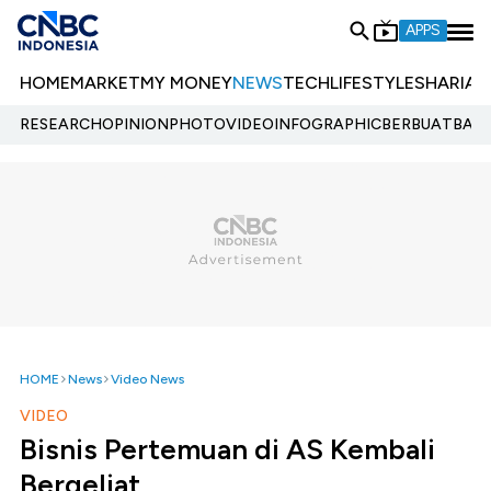
APPS
HOME
MARKET
MY MONEY
NEWS
TECH
LIFESTYLE
SHARIA
E
RESEARCH
OPINION
PHOTO
VIDEO
INFOGRAPHIC
BERBUATBAIK.
HOME
News
Video News
VIDEO
Bisnis Pertemuan di AS Kembali
Bergeliat