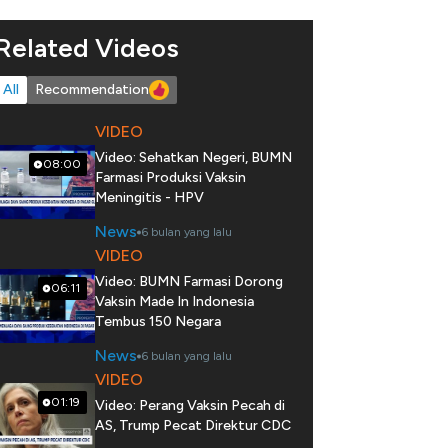
Related Videos
All
Recommendation
VIDEO
Video: Sehatkan Negeri, BUMN
08:00
Farmasi Produksi Vaksin
Meningitis - HPV
News
6 bulan yang lalu
VIDEO
Video: BUMN Farmasi Dorong
06:11
Vaksin Made In Indonesia
Tembus 150 Negara
News
6 bulan yang lalu
VIDEO
01:19
Video: Perang Vaksin Pecah di
AS, Trump Pecat Direktur CDC