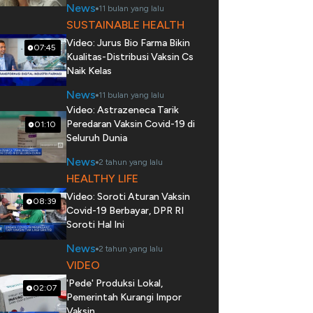
News
11 bulan yang lalu
SUSTAINABLE HEALTH
Video: Jurus Bio Farma Bikin
07:45
Kualitas-Distribusi Vaksin Cs
Naik Kelas
News
11 bulan yang lalu
Video: Astrazeneca Tarik
Peredaran Vaksin Covid-19 di
01:10
Seluruh Dunia
News
2 tahun yang lalu
HEALTHY LIFE
Video: Soroti Aturan Vaksin
08:39
Covid-19 Berbayar, DPR RI
Soroti Hal Ini
News
2 tahun yang lalu
VIDEO
'Pede' Produksi Lokal,
02:07
Pemerintah Kurangi Impor
Vaksin