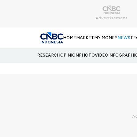
HOME
MARKET
MY MONEY
NEWS
TE
RESEARCH
OPINION
PHOTO
VIDEO
INFOGRAPHI