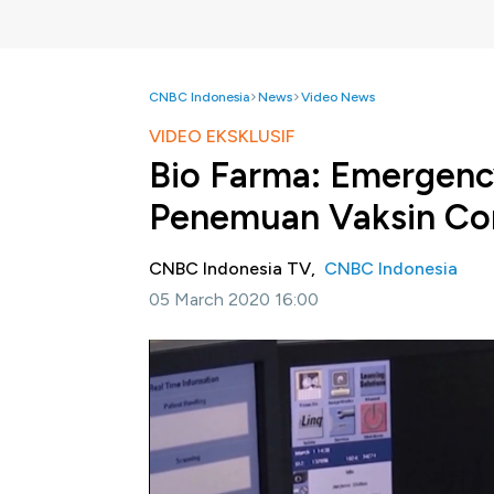
CNBC Indonesia
News
Video News
VIDEO EKSKLUSIF
Bio Farma: Emergenc
Penemuan Vaksin Co
CNBC Indonesia TV,
CNBC Indonesia
05 March 2020 16:00
Jakarta, CNBC Indonesia-
Penyebaran Vir
untuk segera membuat vaksin dan penangkal d
Farma, Honesti Basyir menyebutkan pembu
karena prosesnya sangat rumit, hanya saja s
maka Bio Farma bisa mendapatkan sampel v
vaksin meski lama pembuatan belum bisa di