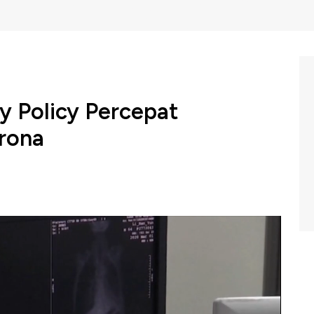
y Policy Percepat
rona
us Corona yang semakin meluas telah mendorong dunia
ari virus berlabel Covid-19 ini. Direktur Utama Bio
atan vaksin normalnya membutuhkan waktu 10-15 tahun
eiring dengan ditemukannya kasus Corona positif di RI
irus Corona yang bisa digunakan dalam proses penemuan
pastikan, sehingga guna mempercepat pembuatan vaksin