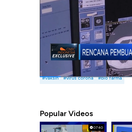
maka diperlukan emergency policy.
Selengkapnya saksikan Syifah Fauzia dengan
Bell, CNBC Indonesia (Kamis, 05/03/2020)
Bagikan:
#vaksin
#virus corona
#bio farma
Popular Videos
07:40