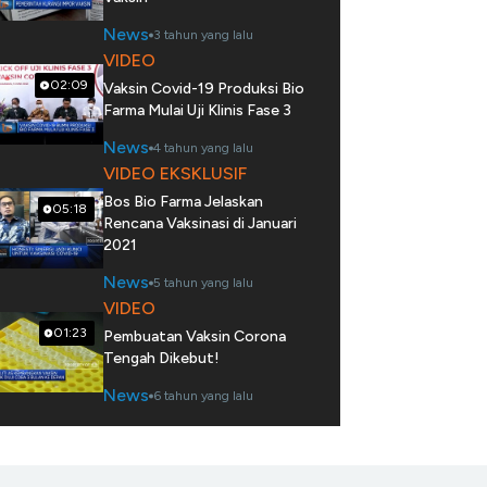
News
3 tahun yang lalu
VIDEO
02:09
Vaksin Covid-19 Produksi Bio
Farma Mulai Uji Klinis Fase 3
News
4 tahun yang lalu
VIDEO EKSKLUSIF
Bos Bio Farma Jelaskan
05:18
Rencana Vaksinasi di Januari
2021
News
5 tahun yang lalu
VIDEO
01:23
Pembuatan Vaksin Corona
Tengah Dikebut!
News
6 tahun yang lalu