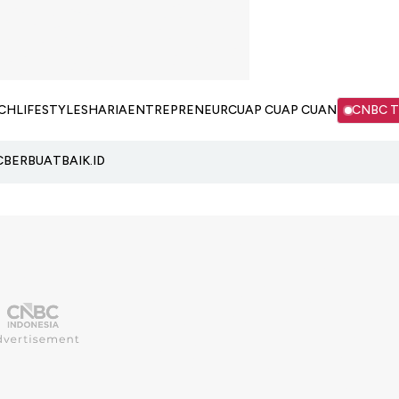
CH
LIFESTYLE
SHARIA
ENTREPRENEUR
CUAP CUAP CUAN
CNBC 
C
BERBUATBAIK.ID