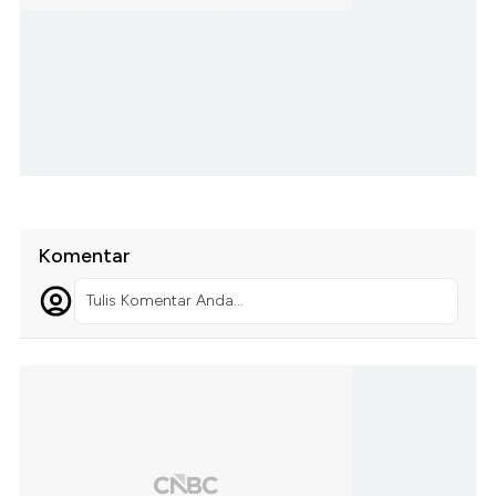
Komentar
Tulis Komentar Anda...