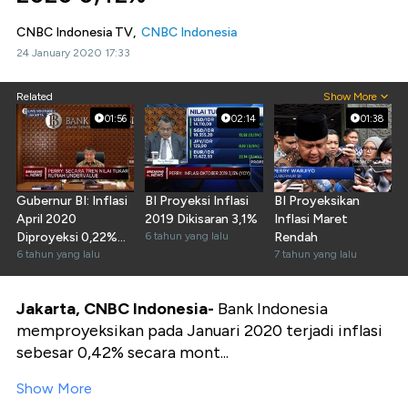
CNBC Indonesia TV,
CNBC Indonesia
24 January 2020 17:33
Related
Show More
01:56
02:14
01:38
Gubernur BI: Inflasi
BI Proyeksi Inflasi
BI Proyeksikan
April 2020
2019 Dikisaran 3,1%
Inflasi Maret
Diproyeksi 0,22%
6 tahun yang lalu
Rendah
(mtm)
6 tahun yang lalu
7 tahun yang lalu
Jakarta, CNBC Indonesia-
Bank Indonesia
memproyeksikan pada Januari 2020 terjadi inflasi
sebesar 0,42% secara mont...
Show More