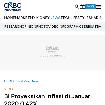
APPS
HOME
MARKET
MY MONEY
NEWS
TECH
LIFESTYLE
SHARIA
E
RESEARCH
OPINION
PHOTO
VIDEO
INFOGRAPHIC
BERBUATBAIK.
HOME
News
Video News
VIDEO
BI Proyeksikan Inflasi di Januari
2020 0,42%