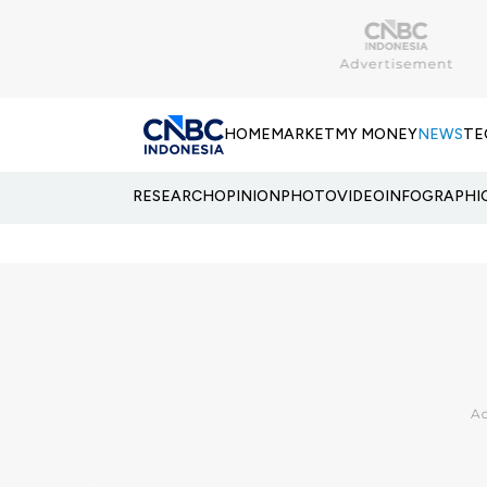
HOME
MARKET
MY MONEY
NEWS
TE
RESEARCH
OPINION
PHOTO
VIDEO
INFOGRAPHI