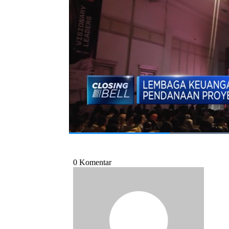
Selengkapnya dalam program Closing Bell CN
Bagikan:
#direktur pelaksana bank dunia
#mari e
#batubara