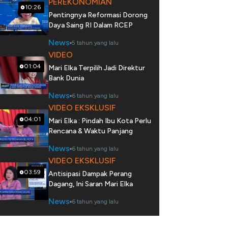
PEREKONOMIAN
10:26
Pentingnya Reformasi Dorong
Daya Saing RI Dalam RCEP
News
5 tahun yang lalu
VIDEO
01:04
Mari Elka Terpilih Jadi Direktur
Bank Dunia
News
6 tahun yang lalu
VIDEO EKSKLUSIF
04:01
Mari Elka : Pindah Ibu Kota Perlu
Rencana & Waktu Panjang
News
6 tahun yang lalu
VIDEO EKSKLUSIF
03:59
Antisipasi Dampak Perang
Dagang, Ini Saran Mari Elka
News
6 tahun yang lalu