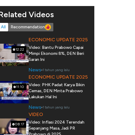
Related Videos
All
Recommendation
ECONOMIC UPDATE 2025
Video: Bantu Prabowo Capai
12:22
Mimpi Ekonomi 8%, DEN Beri
Saran Ini
News
1 tahun yang lalu
ECONOMIC UPDATE 2025
Video: PHK Padat Karya Bikin
11:10
Cemas, DEN Minta Prabowo
Lakukan Hal Ini
News
1 tahun yang lalu
VIDEO
Video: Inflasi 2024 Terendah
08:17
Sepanjang Masa, Jadi PR
Prabowo di 2025