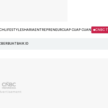
CH
LIFESTYLE
SHARIA
ENTREPRENEUR
CUAP CUAP CUAN
CNBC 
C
BERBUATBAIK.ID