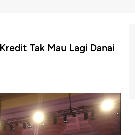
Kredit Tak Mau Lagi Danai
ksana Bank Dunia Mari Elka Pangestu mengingatkan
 lembaga kredit kini tidak mau mendanai proyek energi
 transformasi energi fosil ke energi terbarukan.
n mendukung sustainable development goals baik dari
in maupun tujuan pembangunan berkelanjutan lainnya.