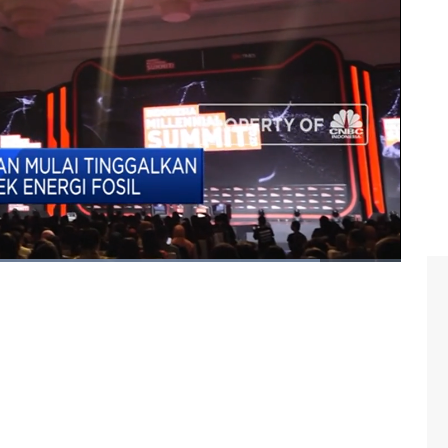
BC Indonesia (Jumat, 17/01/2020) berikut ini.
lka pangestu
#perbankan
#energi fosil