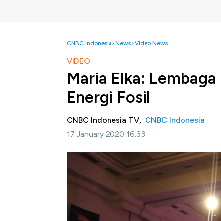
CNBC Indonesia
News
Video News
VIDEO
Maria Elka: Lembaga 
Energi Fosil
CNBC Indonesia TV,
CNBC Indonesia
17 January 2020 16:33
Jakarta,CNBC Indonesia -
Direktur Pela
pemerintah bahwa perusahaan perbankan dan
fosil dan batubara. Ke depannya akan terjadi
Perusahaan dan lembaga kredit akan semaki
segi energi terbarukan pengentasan si misk