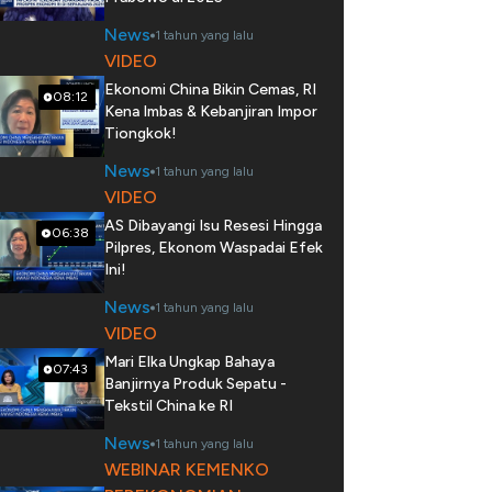
News
1 tahun yang lalu
VIDEO
Ekonomi China Bikin Cemas, RI
08:12
Kena Imbas & Kebanjiran Impor
Tiongkok!
News
1 tahun yang lalu
VIDEO
AS Dibayangi Isu Resesi Hingga
06:38
Pilpres, Ekonom Waspadai Efek
Ini!
News
1 tahun yang lalu
VIDEO
Mari Elka Ungkap Bahaya
07:43
Banjirnya Produk Sepatu -
Tekstil China ke RI
News
1 tahun yang lalu
WEBINAR KEMENKO