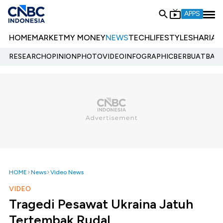
APPS
HOME
MARKET
MY MONEY
NEWS
TECH
LIFESTYLE
SHARIA
E
RESEARCH
OPINION
PHOTO
VIDEO
INFOGRAPHIC
BERBUATBAIK.
HOME
News
Video News
VIDEO
Tragedi Pesawat Ukraina Jatuh
Tertembak Rudal