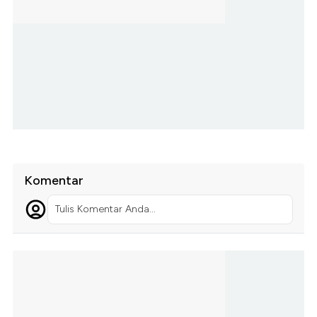
Komentar
Tulis Komentar Anda...