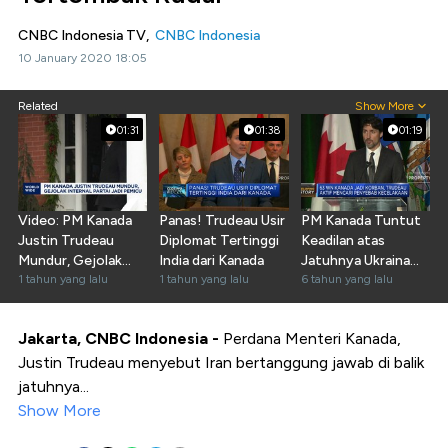
CNBC Indonesia TV,
CNBC Indonesia
10 January 2020 18:05
Related
Show More
01:31
01:38
01:19
Video: PM Kanada
Panas! Trudeau Usir
PM Kanada Tuntut
Justin Trudeau
Diplomat Tertinggi
Keadilan atas
Mundur, Gejolak
India dari Kanada
Jatuhnya Ukraina
Partai Jadi Pemicu
1 tahun yang lalu
1 tahun yang lalu
Airlines
6 tahun yang lalu
Jakarta, CNBC Indonesia -
Perdana Menteri Kanada,
Justin Trudeau menyebut Iran bertanggung jawab di balik
jatuhnya...
Show More