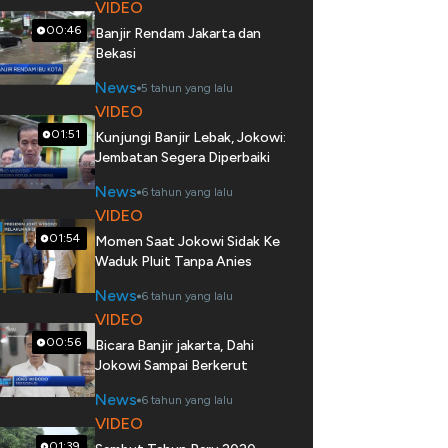
VIDEO
00:46
Banjir Rendam Jakarta dan
Bekasi
News
5 tahun yang lalu
VIDEO
01:51
Kunjungi Banjir Lebak, Jokowi:
Jembatan Segera Diperbaiki
News
6 tahun yang lalu
VIDEO
01:54
Momen Saat Jokowi Sidak Ke
Waduk Pluit Tanpa Anies
News
6 tahun yang lalu
VIDEO
00:56
Bicara Banjir jakarta, Dahi
Jokowi Sampai Berkerut
News
6 tahun yang lalu
VIDEO
01:39