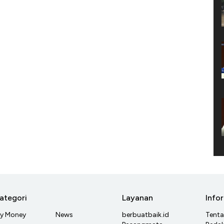
ategori
Layanan
Info
y Money
News
berbuatbaik.id
Tent