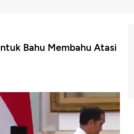
untuk Bahu Membahu Atasi
Widodo perintahkan
jajaran TNI Polri dan juga seluruh
 pidato pembukaan sidang kabinet penetapan RPJMN
 Polri dan menteri terkait guna maksimal dalam atasi
erbagai daerah di Indonesia.
vening Up CNBC Indonesia (Selasa, 07/01/2020) berikut