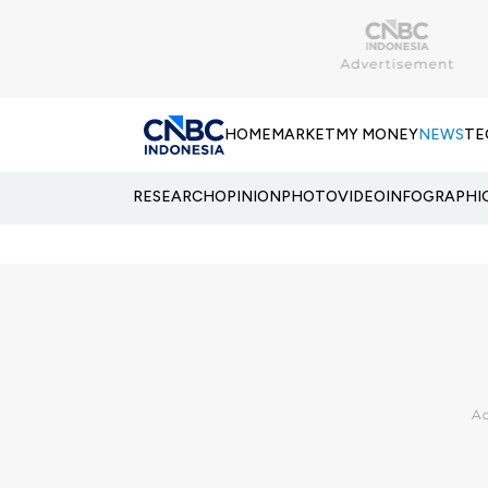
HOME
MARKET
MY MONEY
NEWS
TE
RESEARCH
OPINION
PHOTO
VIDEO
INFOGRAPHI