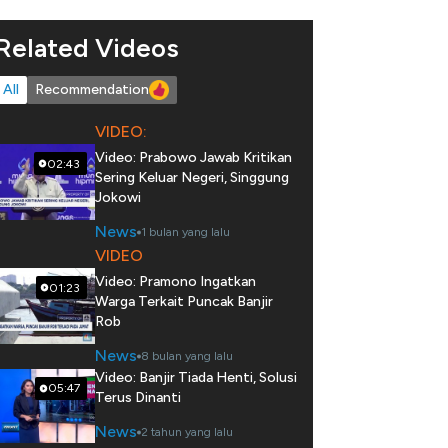
Related Videos
All
Recommendation
VIDEO:
Video: Prabowo Jawab Kritikan
02:43
Sering Keluar Negeri, Singgung
Jokowi
News
1 bulan yang lalu
VIDEO
Video: Pramono Ingatkan
01:23
Warga Terkait Puncak Banjir
Rob
News
8 bulan yang lalu
Video: Banjir Tiada Henti, Solusi
05:47
Terus Dinanti
News
2 tahun yang lalu