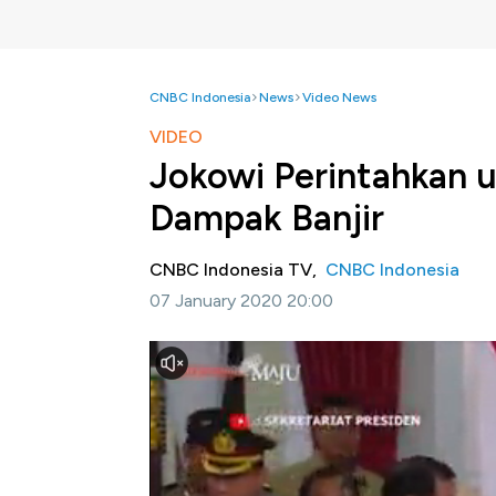
CNBC Indonesia
News
Video News
VIDEO
Jokowi Perintahkan 
Dampak Banjir
CNBC Indonesia TV,
CNBC Indonesia
07 January 2020 20:00
Jakarta, CNBC Indonesia-
Presiden Joko 
menteri
agar maksimal atasi banjir. Dalam
2020, presiden Joko Widodo perintahkan TNI
bencana banjir di ibukota Jakarta dan juga b
Simak informasi selengkapnya di program E