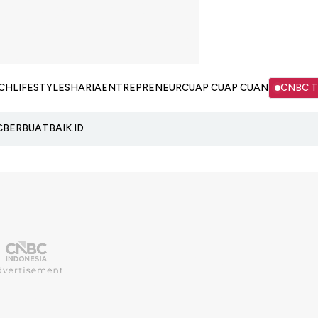
CH
LIFESTYLE
SHARIA
ENTREPRENEUR
CUAP CUAP CUAN
CNBC 
C
BERBUATBAIK.ID