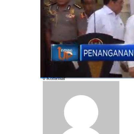
ini.
Bagikan:
#jokowi
#banjir
#jakarta
#bencana b