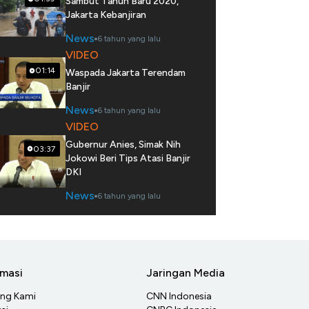
Sambut Tahun Baru 2020,
Jakarta Kebanjiran
News
6 tahun yang lalu
VIDEO
01:14
Waspada Jakarta Terendam
Banjir
News
6 tahun yang lalu
VIDEO
Gubernur Anies, Simak Nih
03:37
Jokowi Beri Tips Atasi Banjir
DKI
News
6 tahun yang lalu
rmasi
Jaringan Media
ang Kami
CNN Indonesia