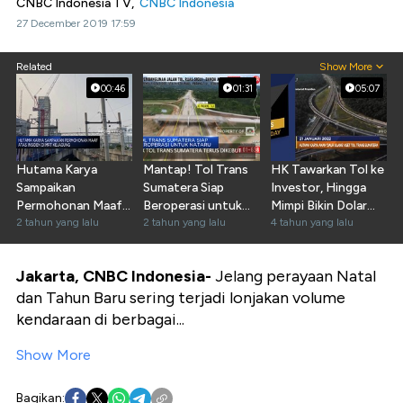
CNBC Indonesia TV,
CNBC Indonesia
27 December 2019 17:59
Related
Show More
00:46
01:31
05:07
Hutama Karya
Mantap! Tol Trans
HK Tawarkan Tol ke
Sampaikan
Sumatera Siap
Investor, Hingga
Permohonan Maaf
Beroperasi untuk
Mimpi Bikin Dolar
Atas Insiden Di
2 tahun yang lalu
Nataru
2 tahun yang lalu
Digital
4 tahun yang lalu
MRT Kejagung
Jakarta, CNBC Indonesia-
Jelang perayaan Natal
dan Tahun Baru sering terjadi lonjakan volume
kendaraan di berbagai...
Show More
Bagikan: