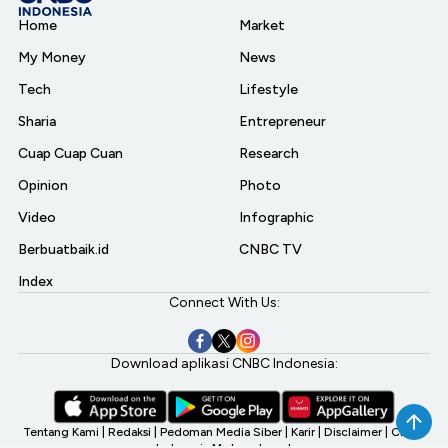
Home
Market
My Money
News
Tech
Lifestyle
Sharia
Entrepreneur
Cuap Cuap Cuan
Research
Opinion
Photo
Video
Infographic
Berbuatbaik.id
CNBC TV
Index
Connect With Us:
Download aplikasi CNBC Indonesia:
Tentang Kami
|
Redaksi
|
Pedoman Media Siber
|
Karir
|
Disclaimer
|
CNBC
Indonesia My Investment