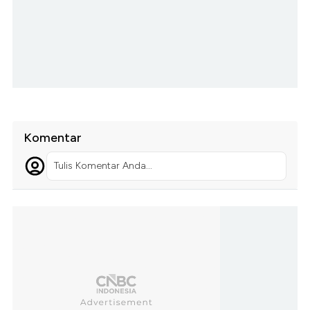
Komentar
Tulis Komentar Anda...