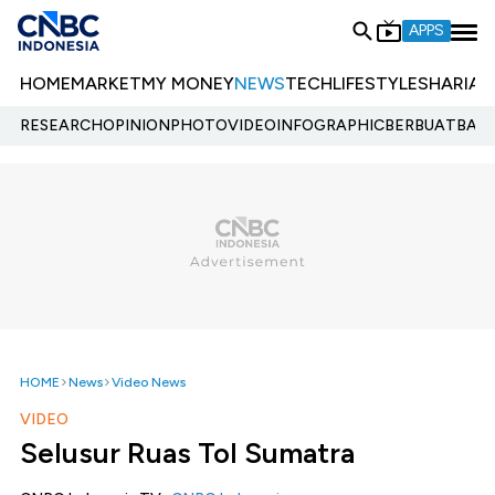
APPS
HOME
MARKET
MY MONEY
NEWS
TECH
LIFESTYLE
SHARIA
E
RESEARCH
OPINION
PHOTO
VIDEO
INFOGRAPHIC
BERBUATBAIK.
HOME
News
Video News
VIDEO
Selusur Ruas Tol Sumatra