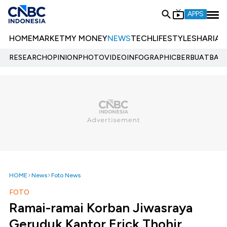
APPS
HOME
MARKET
MY MONEY
NEWS
TECH
LIFESTYLE
SHARIA
E
RESEARCH
OPINION
PHOTO
VIDEO
INFOGRAPHIC
BERBUATBAIK.
HOME
News
Foto News
FOTO
Ramai-ramai Korban Jiwasraya
Geruduk Kantor Erick Thohir