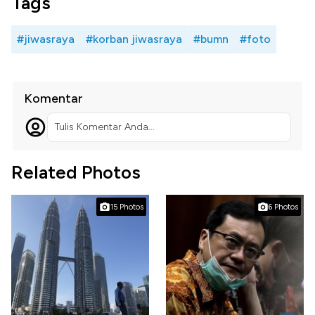
Tags
#jiwasraya
#korban jiwasraya
#bumn
#foto
Komentar
Tulis Komentar Anda...
Related Photos
15 Photos
6 Photos