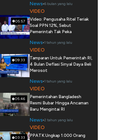
News
6 bulan yang lalu
VIDEO
Video: Pengusaha Ritel Teriak
05:57
Soal PPN 12%, Sebut
Pemerintah Tak Peka
News
1 tahun yang lalu
VIDEO
Tamparan Untuk Pemerintah RI,
09:33
4 Bulan Deflasi Sinyal Daya Beli
Merosot
News
1 tahun yang lalu
VIDEO
Pemerintahan Bangladesh
05:46
Resmi Bubar Hingga Ancaman
Baru Mengintai RI
News
2 tahun yang lalu
VIDEO
PPATK Ungkap 1.000 Orang
03:33