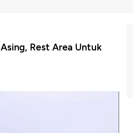
Asing, Rest Area Untuk
onesia nampak ingin menunjukkan keberpihakannya,
, UMKM. Hal itu tercermin melalui perhatian Presiden
st Area Jalan Tol. Maka Presiden Joko Widodo minta
roduk asing.