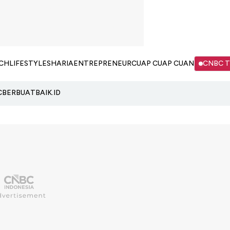
CH
LIFESTYLE
SHARIA
ENTREPRENEUR
CUAP CUAP CUAN
CNBC 
C
BERBUATBAIK.ID