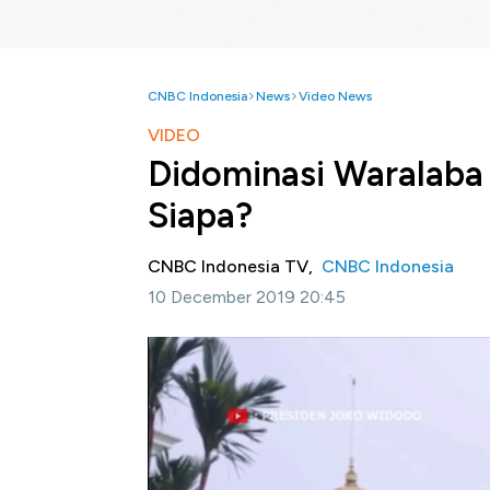
CNBC Indonesia
News
Video News
VIDEO
Didominasi Waralaba 
Siapa?
CNBC Indonesia TV,
CNBC Indonesia
10 December 2019 20:45
Jakarta, CNBC Indonesia -
Pemerintah Ind
pada sektor Usaha Mikro Kecil dan Menengah
Joko Widodo, terkait kehadiran UMKM di Re
rest area tol diisi oleh produk lokal, bukan p