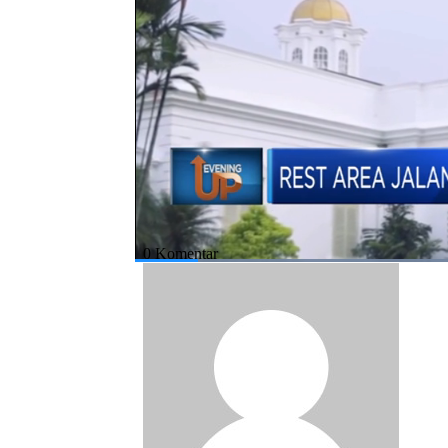
Simak informasinya dalam Program Evening U
Bagikan:
#pemerintah
#indonesia
#umkm
#re