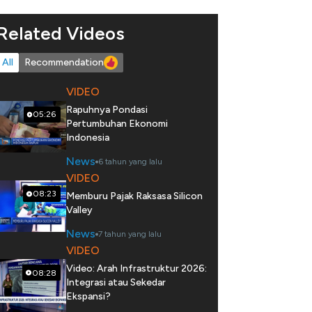
Related Videos
All
Recommendation
VIDEO
Rapuhnya Pondasi
05:26
Pertumbuhan Ekonomi
Indonesia
News
6 tahun yang lalu
VIDEO
08:23
Memburu Pajak Raksasa Silicon
Valley
News
7 tahun yang lalu
VIDEO
Video: Arah Infrastruktur 2026:
08:28
Integrasi atau Sekedar
Ekspansi?