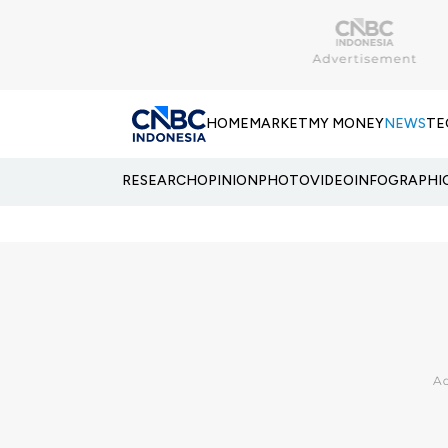
HOME
MARKET
MY MONEY
NEWS
TE
RESEARCH
OPINION
PHOTO
VIDEO
INFOGRAPHI