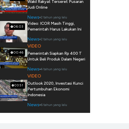
Wakil Rakyat Terseret Pusaran
Judi Online
News
2 tahun yang lalu
Video: ICOR Masih Tinggi,
06:03
Pemerintah Harus Lakukan Ini
News
2 tahun yang lalu
VIDEO
00:46
Pemerintah Siapkan Rp 400 T
Untuk Beli Produk Dalam Negeri
News
4 tahun yang lalu
VIDEO
Outlook 2020, Investasi Kunci
03:51
Pertumbuhan Ekonomi
Indonesia
News
6 tahun yang lalu