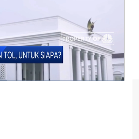
p 10/12/2019 berikut ini.
st area
#jalan tol