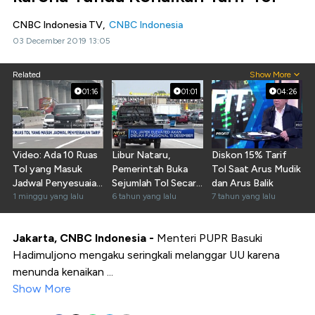
CNBC Indonesia TV,
CNBC Indonesia
03 December 2019 13:05
Related
Show More
01:16
01:01
04:26
Video: Ada 10 Ruas
Libur Nataru,
Diskon 15% Tarif
Tol yang Masuk
Pemerintah Buka
Tol Saat Arus Mudik
Jadwal Penyesuaian
Sejumlah Tol Secara
dan Arus Balik
Tarif
1 minggu yang lalu
Fungsional
6 tahun yang lalu
7 tahun yang lalu
Jakarta, CNBC Indonesia -
Menteri PUPR Basuki
Hadimuljono mengaku seringkali melanggar UU karena
menunda kenaikan ...
Show More