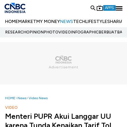
APPS
HOME
MARKET
MY MONEY
NEWS
TECH
LIFESTYLE
SHARIA
E
RESEARCH
OPINION
PHOTO
VIDEO
INFOGRAPHIC
BERBUATBAIK.
HOME
News
Video News
VIDEO
Menteri PUPR Akui Langgar UU
karena Tunda Kenaikan Tarif Tol