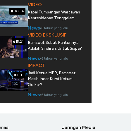
VIDEO
00:34
Kapal Tumpangan Wartawan
Kepresidenan Tenggelam
News
6 tahun yang lalu
VIDEO EKSKLUSIF
15:21
Bamsoet Sebut Pantunnya
Adalah Sindiran. Untuk Siapa?
News
6 tahun yang lalu
IMPACT
Jadi Ketua MPR, Bamsoet
11:11
Masih Incar Kursi Ketum
Golkar?
News
6 tahun yang lalu
rmasi
Jaringan Media