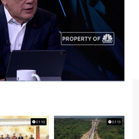
 tips nya?Simak wawancara lengkap Peter F Gontha
 IMPACT, CNBC Indonesia.
#impact
#peter f gontha
01:10
01:13