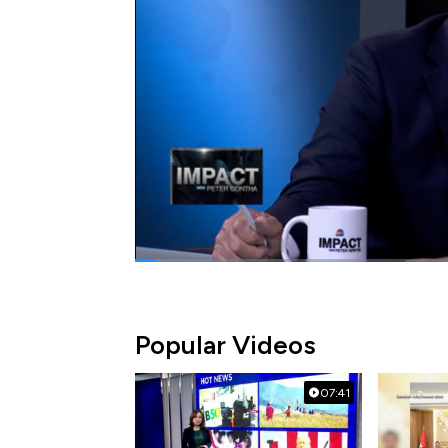
Bagaimana Bamsoet melakukannya? Apa saja
bersama Bambang Soesatyo dalam program
Bagikan:
#wartawan
#politik
#mpr
#bamsoet
Popular Videos
07:41