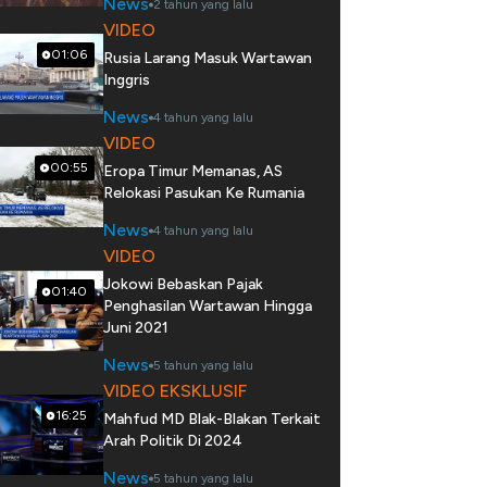
News
2 tahun yang lalu
VIDEO
01:06
Rusia Larang Masuk Wartawan
Inggris
News
4 tahun yang lalu
VIDEO
00:55
Eropa Timur Memanas, AS
Relokasi Pasukan Ke Rumania
News
4 tahun yang lalu
VIDEO
Jokowi Bebaskan Pajak
01:40
Penghasilan Wartawan Hingga
Juni 2021
News
5 tahun yang lalu
VIDEO EKSKLUSIF
16:25
Mahfud MD Blak-Blakan Terkait
Arah Politik Di 2024
News
5 tahun yang lalu