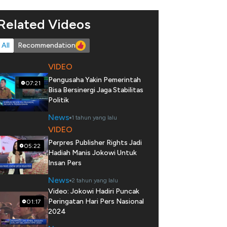
Related Videos
All
Recommendation
VIDEO
Pengusaha Yakin Pemerintah
07:21
Bisa Bersinergi Jaga Stabilitas
Politik
News
1 tahun yang lalu
VIDEO
Perpres Publisher Rights Jadi
05:22
Hadiah Manis Jokowi Untuk
Insan Pers
News
2 tahun yang lalu
Video: Jokowi Hadiri Puncak
Peringatan Hari Pers Nasional
01:17
2024