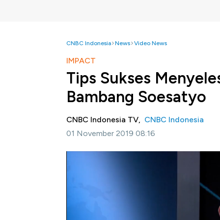
CNBC Indonesia
News
Video News
IMPACT
Tips Sukses Menyele
Bambang Soesatyo
CNBC Indonesia TV,
CNBC Indonesia
01 November 2019 08:16
Jakarta, CNBC Indonesia-
Mengawali karir
dan moncer pula di karir politiknya, ketua 
pekerjaan lancar dan terbebas dari konflik ant
mahir bernegosiasi dan mengakomodir kepen