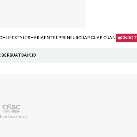
CH
LIFESTYLE
SHARIA
ENTREPRENEUR
CUAP CUAP CUAN
CNBC 
C
BERBUATBAIK.ID