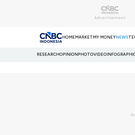
HOME
MARKET
MY MONEY
NEWS
TE
RESEARCH
OPINION
PHOTO
VIDEO
INFOGRAPHI