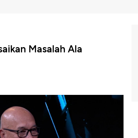
saikan Masalah Ala
 sebagai wartawan hingga sukses menjadi pengusaha
MPR, Bambang Soesatyo punya kiat tersendiri agar
ar rekan. Berani terjun ke dunia politik, berarti harus
tingan banyak pihak.