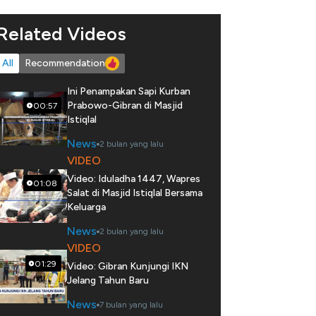
Related Videos
All
Recommendation
Ini Penampakan Sapi Kurban
Prabowo-Gibran di Masjid
00:57
Istiqlal
News
2 bulan yang lalu
VIDEO
Video: Iduladha 1447, Wapres
01:08
Salat di Masjid Istiqlal Bersama
Keluarga
News
2 bulan yang lalu
VIDEO
01:29
Video: Gibran Kunjungi IKN
Jelang Tahun Baru
News
7 bulan yang lalu