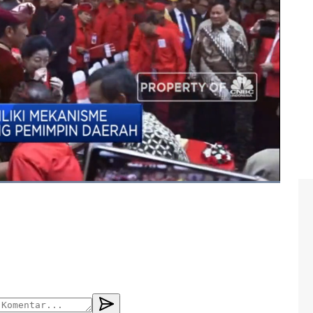
ota solo
#pdip
#megawati