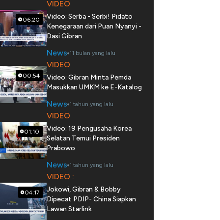
VIDEO
Video: Serba - Serbi! Pidato
06:20
Kenegaraan dari Puan Nyanyi -
Dasi Gibran
News
11 bulan yang lalu
VIDEO
00:54
Video: Gibran Minta Pemda
Masukkan UMKM ke E-Katalog
News
1 tahun yang lalu
VIDEO
Video: 19 Pengusaha Korea
01:10
Selatan Temui Presiden
Prabowo
News
1 tahun yang lalu
VIDEO :
Jokowi, Gibran & Bobby
04:17
Dipecat PDIP- China Siapkan
Lawan Starlink