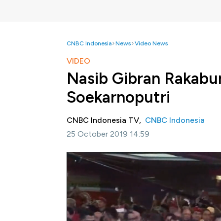
CNBC Indonesia
News
Video News
VIDEO
Nasib Gibran Rakabu
Soekarnoputri
CNBC Indonesia TV,
CNBC Indonesia
25 October 2019 14:59
Jakarta, CNBC Indonesia -
Sekretaris Jen
keputusan akhir terkait nasib Gibran Rakabu
Soekarnoputri. Hasto menyebut PDIP punya
Simak informasi selengkapnya dalam progra
Bagikan: