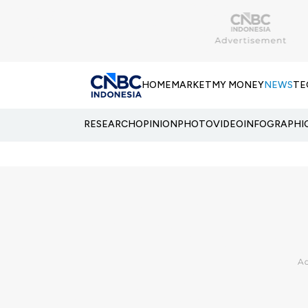
HOME
MARKET
MY MONEY
NEWS
TE
RESEARCH
OPINION
PHOTO
VIDEO
INFOGRAPHI