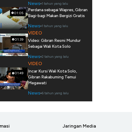
News
1 tahun yang lalu
Perdana sebagai Wapres, Gibran
01:05
Bagi-bagi Makan Bergizi Gratis
News
1 tahun yang lalu
VIDEO
01:39
Video: Gibran Resmi Mundur
Sebagai Wali Kota Solo
News
2 tahun yang lalu
VIDEO
Incar Kursi Wali Kota Solo,
01:49
Gibran Rakabuming Temui
Megawati
News
6 tahun yang lalu
rmasi
Jaringan Media