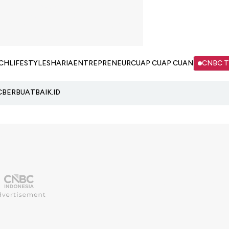
CH
LIFESTYLE
SHARIA
ENTREPRENEUR
CUAP CUAP CUAN
CNBC 
C
BERBUATBAIK.ID