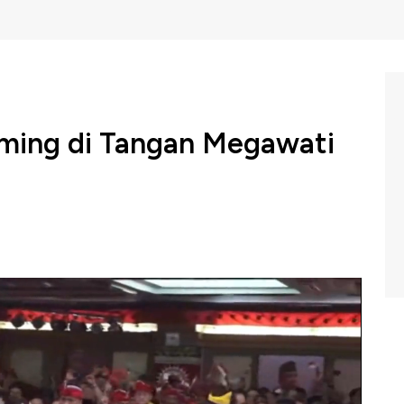
ming di Tangan Megawati
dral DPP PDI Perjuangan Hasto Kristiyanto mengatakan
ming di pemilu Wali Kota Solo ada di tangan Megawati
 mekanisme penjaringan dalam pencalonan daerah.
m Profit di CNBC Indonesia (Jumat, 25/10/2019).