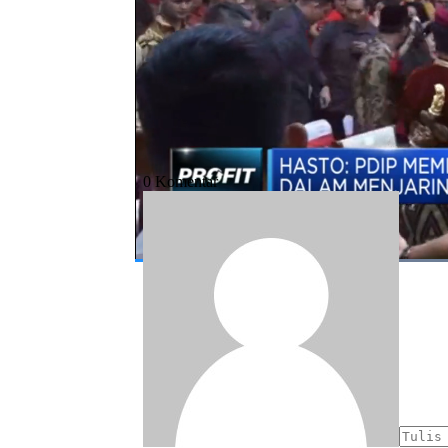
#gibran cawalkot solo
#gibran
#walik