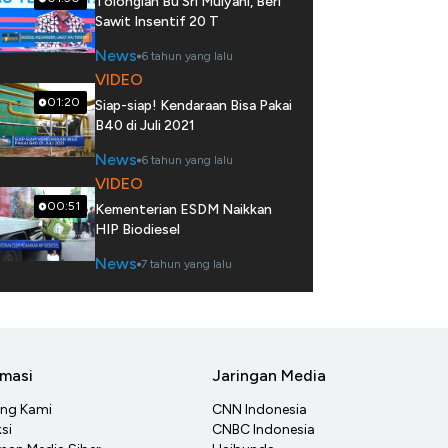
Tolonglah Bu Sri Mulyani, Beri
Sawit Insentif 20 T
News
6 tahun yang lalu
VIDEO
01:20
Siap-siap! Kendaraan Bisa Pakai
B40 di Juli 2021
News
6 tahun yang lalu
VIDEO
00:51
Kementerian ESDM Naikkan
HIP Biodiesel
News
7 tahun yang lalu
rmasi
Jaringan Media
ang Kami
CNN Indonesia
si
CNBC Indonesia