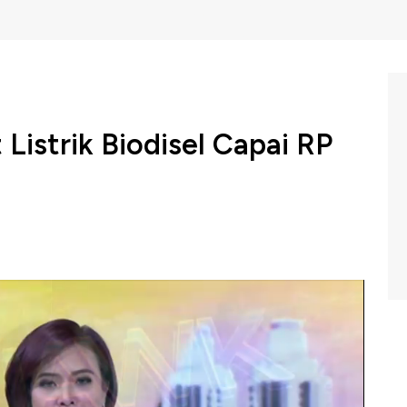
Listrik Biodisel Capai RP
diesel untuk pasokan bahan bakar di pembangkit listrik
uhkan investasi Rp 5 triliun hingga Rp 10 triliun.
an Biodiesel bagi ketersediaan Pembangkit Listrik
, CNBC Indonesia (Jumat, 04/10/2019) berikut ini.