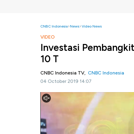
CNBC Indonesia
News
Video News
VIDEO
Investasi Pembangkit 
10 T
CNBC Indonesia TV,
CNBC Indonesia
04 October 2019 14:07
Jakarta, CNBC Indonesia-
Pemanfaatan Bio
maupun industri yang ada di tanah air, membut
Investasi besar ini untuk menyediakan pasok
Tenaga Diesel (PLTD) 4.969 unit.
Simak informasi selengkapnya di Squawk Box