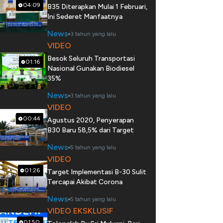
04:09
B35 Diterapkan Mulai 1 Februari,
Ini Sederet Manfaatnya
News
3 tahun yang lalu
VIDEO
Besok Seluruh Transportasi
01:16
Nasional Gunakan Biodiesel
35%
News
3 tahun yang lalu
VIDEO
00:44
Agustus 2020, Penyerapan
B30 Baru 58,5% dari Target
News
5 tahun yang lalu
VIDEO
01:26
Target Implementasi B-30 Sulit
Tercapai Akibat Corona
News
5 tahun yang lalu
VIDEO EKSKLUSIF
01:50