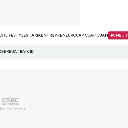
CH
LIFESTYLE
SHARIA
ENTREPRENEUR
CUAP CUAP CUAN
CNBC 
C
BERBUATBAIK.ID