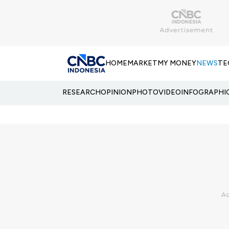
HOME
MARKET
MY MONEY
NEWS
TE
RESEARCH
OPINION
PHOTO
VIDEO
INFOGRAPHI