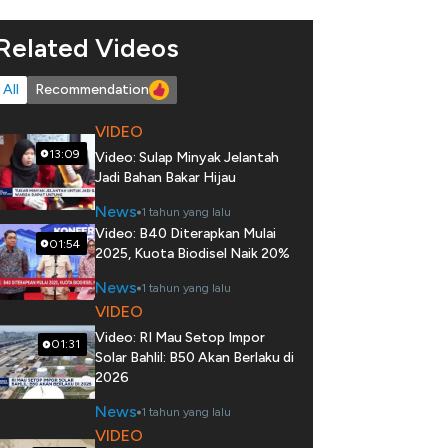
Related Videos
All
Recommendation
VIDEO
13:09
Video: Sulap Minyak Jelantah
Jadi Bahan Bakar Hijau
News
1 tahun yang lalu
Video: B40 Diterapkan Mulai
01:54
2025, Kuota Biodisel Naik 20%
News
1 tahun yang lalu
VIDEO
Video: RI Mau Setop Impor
01:31
Solar Bahlil: B50 Akan Berlaku di
2026
News
1 tahun yang lalu
VIDEO