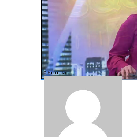
Bagikan:
#biodiesel
#investasi