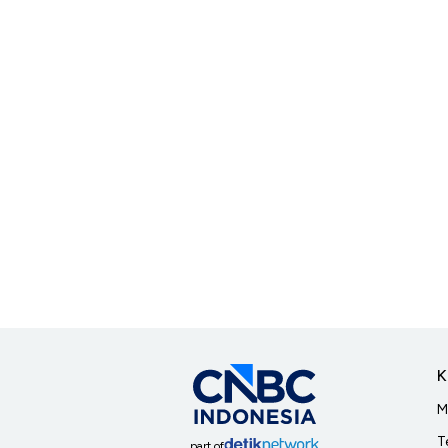
K
M
T
part of