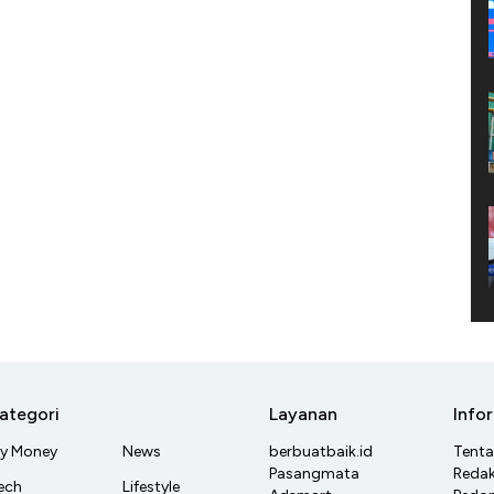
ategori
Layanan
Info
y Money
News
berbuatbaik.id
Tent
Pasangmata
Redak
ech
Lifestyle