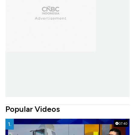
Popular Videos
1.
07:40