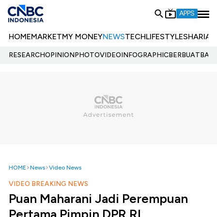
APPS
HOME
MARKET
MY MONEY
NEWS
TECH
LIFESTYLE
SHARIA
E
RESEARCH
OPINION
PHOTO
VIDEO
INFOGRAPHIC
BERBUATBAIK.
HOME
News
Video News
VIDEO BREAKING NEWS
Puan Maharani Jadi Perempuan
Pertama Pimpin DPR RI