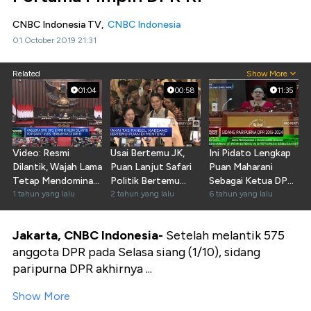
CNBC Indonesia TV,
CNBC Indonesia
01 October 2019 21:31
Related
Show More
01:04
00:58
11:35
Video: Resmi
Usai Bertemu JK,
Ini Pidato Lengkap
Dilantik, Wajah Lama
Puan Lanjut Safari
Puan Maharani
Tetap Mendominasi
Politik Bertemu
Sebagai Ketua DPR
Kursi Parlemen
1 tahun yang lalu
Kaesang
2 tahun yang lalu
RI
6 tahun yang lalu
Jakarta, CNBC Indonesia-
Setelah melantik 575
anggota DPR pada Selasa siang (1/10), sidang
paripurna DPR akhirnya ...
Show More