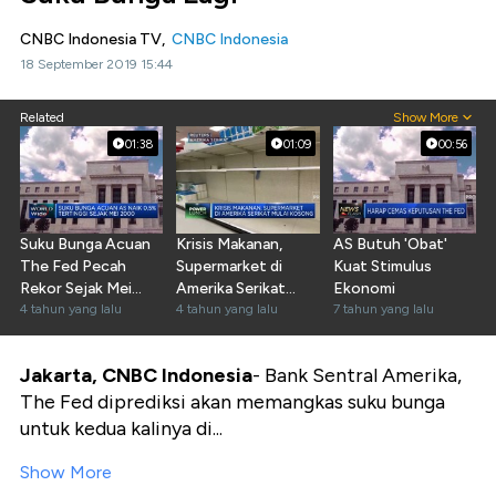
CNBC Indonesia TV,
CNBC Indonesia
18 September 2019 15:44
Related
Show More
01:38
01:09
00:56
Suku Bunga Acuan
Krisis Makanan,
AS Butuh 'Obat'
The Fed Pecah
Supermarket di
Kuat Stimulus
Rekor Sejak Mei
Amerika Serikat
Ekonomi
2000
4 tahun yang lalu
Mulai Kosong
4 tahun yang lalu
7 tahun yang lalu
Jakarta, CNBC Indonesia
- Bank Sentral Amerika,
The Fed diprediksi akan memangkas suku bunga
untuk kedua kalinya di...
Show More