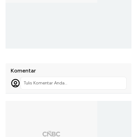
Komentar
Tulis Komentar Anda...