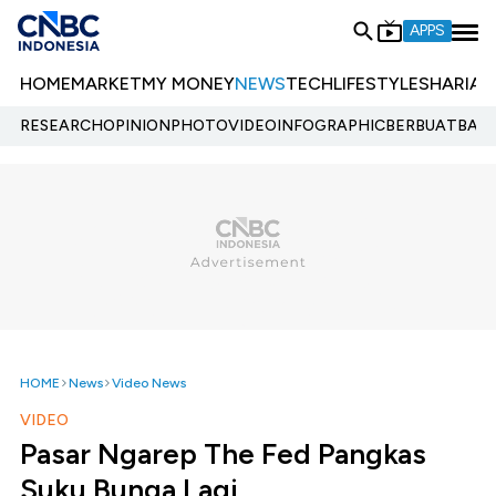
APPS
HOME
MARKET
MY MONEY
NEWS
TECH
LIFESTYLE
SHARIA
E
RESEARCH
OPINION
PHOTO
VIDEO
INFOGRAPHIC
BERBUATBAIK.
HOME
News
Video News
VIDEO
Pasar Ngarep The Fed Pangkas
Suku Bunga Lagi