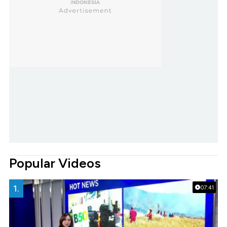
Popular Videos
1.
07:41