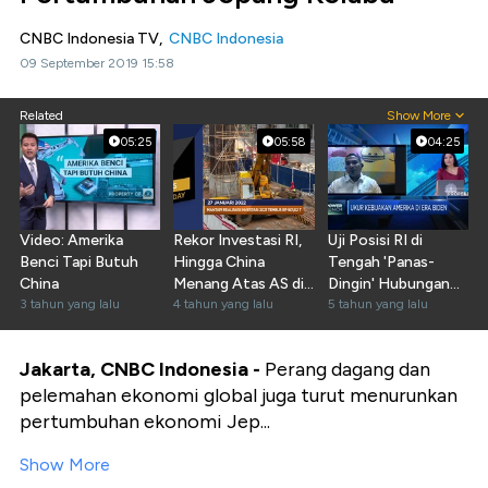
CNBC Indonesia TV,
CNBC Indonesia
09 September 2019 15:58
Related
Show More
05:25
05:58
04:25
Video: Amerika
Rekor Investasi RI,
Uji Posisi RI di
Benci Tapi Butuh
Hingga China
Tengah 'Panas-
China
Menang Atas AS di
Dingin' Hubungan
3 tahun yang lalu
WTO
4 tahun yang lalu
AS-China
5 tahun yang lalu
Jakarta, CNBC Indonesia -
Perang dagang dan
pelemahan ekonomi global juga turut menurunkan
pertumbuhan ekonomi Jep...
Show More