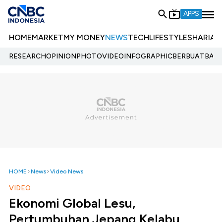
APPS
HOME
MARKET
MY MONEY
NEWS
TECH
LIFESTYLE
SHARIA
E
RESEARCH
OPINION
PHOTO
VIDEO
INFOGRAPHIC
BERBUATBAIK.
HOME
News
Video News
VIDEO
Ekonomi Global Lesu,
Pertumbuhan Jepang Kelabu