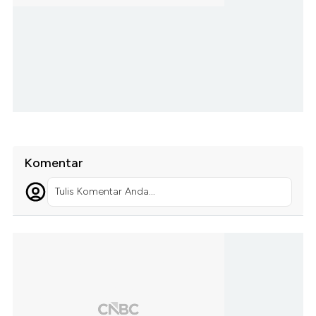
Komentar
Tulis Komentar Anda...