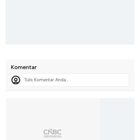
Komentar
Tulis Komentar Anda...