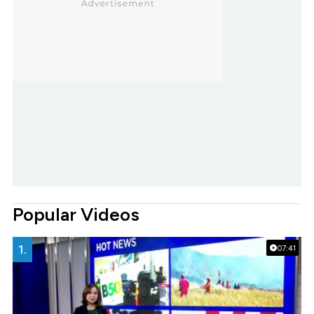
Popular Videos
1.
07:41