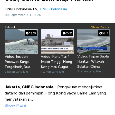
CNBC Indonesia TV,
CNBC Indonesia
03 September 2019 14:26
Related
Show More
02:35
00:53
01:14
Video: Topan Saola
Video: Insiden
Video: Kena Tarif
Hantam Wilayah
Pesawat Kargo
Impor Tinggi, Hong
Selatan China
Tergelincir, Dua
Kong Mau Gugat AS
2 tahun yang lalu
Petugas Patroli
9 bulan yang lalu
Ke WTO
1 tahun yang lalu
Tewas
Jakarta, CNBC Indonesia -
Pengakuan mengejutkan
datang dari pemimpin Hong Kong yakni Carrie Lam yang
menyatakan si...
Show More