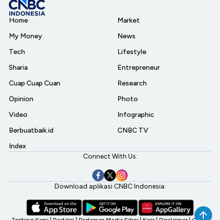
Home
Market
My Money
News
Tech
Lifestyle
Sharia
Entrepreneur
Cuap Cuap Cuan
Research
Opinion
Photo
Video
Infographic
Berbuatbaik.id
CNBC TV
Index
Connect With Us:
Download aplikasi CNBC Indonesia:
Tentang Kami
|
Redaksi
|
Pedoman Media Siber
|
Karir
|
Disclaimer
|
CNBC