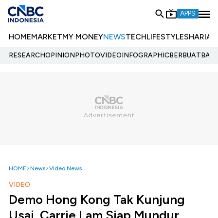
APPS
HOME
MARKET
MY MONEY
NEWS
TECH
LIFESTYLE
SHARIA
E
RESEARCH
OPINION
PHOTO
VIDEO
INFOGRAPHIC
BERBUATBAIK.
HOME
News
Video News
VIDEO
Demo Hong Kong Tak Kunjung
Usai, Carrie Lam Siap Mundur