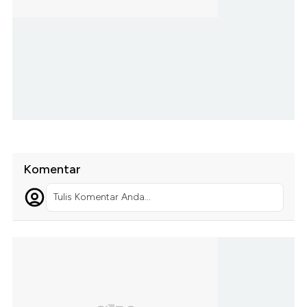
Komentar
Tulis Komentar Anda...