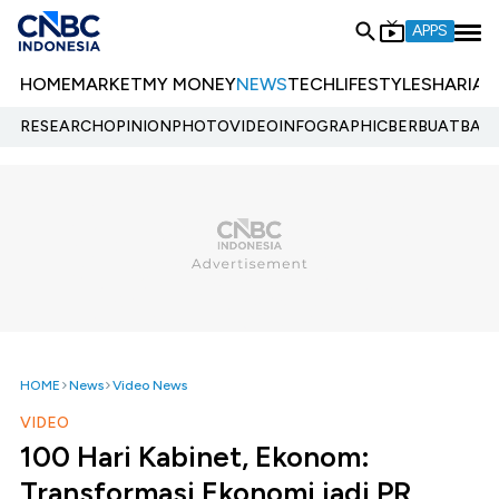
APPS
HOME
MARKET
MY MONEY
NEWS
TECH
LIFESTYLE
SHARIA
E
RESEARCH
OPINION
PHOTO
VIDEO
INFOGRAPHIC
BERBUATBAIK.
HOME
News
Video News
VIDEO
100 Hari Kabinet, Ekonom:
Transformasi Ekonomi jadi PR