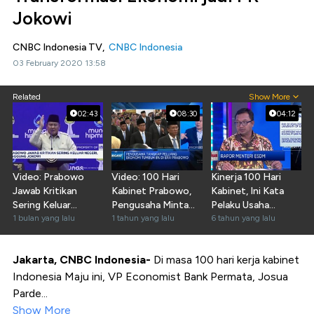
Jokowi
CNBC Indonesia TV,
CNBC Indonesia
03 February 2020 13:58
Related
Show More
02:43
08:30
04:12
Video: Prabowo
Video: 100 Hari
Kinerja 100 Hari
Jawab Kritikan
Kabinet Prabowo,
Kabinet, Ini Kata
Sering Keluar
Pengusaha Minta
Pelaku Usaha
Negeri, Singgung
1 bulan yang lalu
Benahi Masalah Ini
1 tahun yang lalu
Sektor Energi
6 tahun yang lalu
Jokowi
Jakarta, CNBC Indonesia-
Di masa 100 hari kerja kabinet
Indonesia Maju ini, VP Economist Bank Permata, Josua
Parde...
Show More