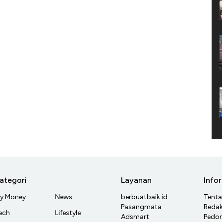
ategori
Layanan
Info
y Money
News
berbuatbaik.id
Tent
Pasangmata
Redak
ech
Lifestyle
Adsmart
Pedom