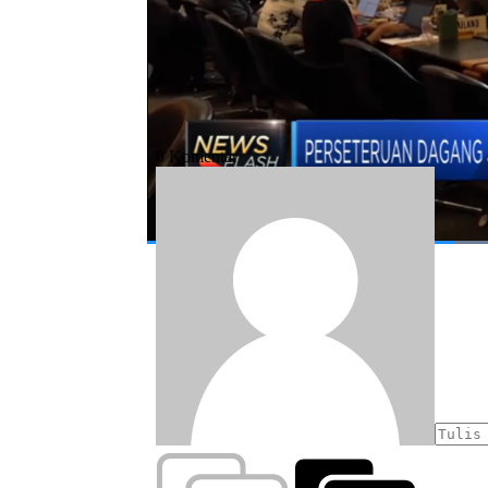
#perang dagang jepang vs korsel
#kor