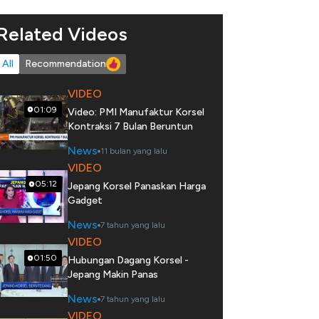
Related Videos
All
Recommendation
VIDEO
01:09
Video: PMI Manufaktur Korsel
Kontraksi 7 Bulan Beruntun
News
11 bulan yang lalu
VIDEO
05:12
Jepang Korsel Panaskan Harga
Gadget
News
7 tahun yang lalu
VIDEO
01:50
Hubungan Dagang Korsel -
Jepang Makin Panas
News
7 tahun yang lalu
VIDEO