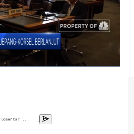
ea
#jepang