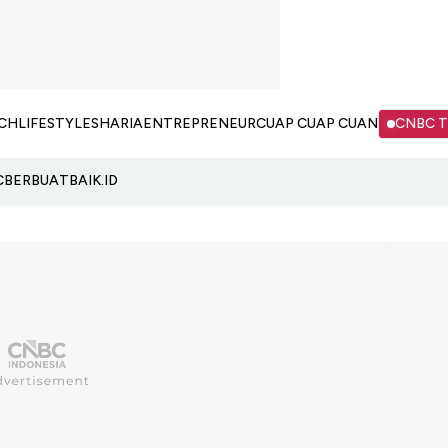
CH
LIFESTYLE
SHARIA
ENTREPRENEUR
CUAP CUAP CUAN
CNBC 
C
BERBUATBAIK.ID