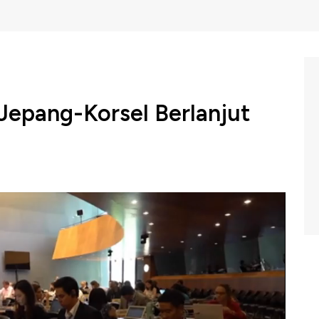
Jepang-Korsel Berlanjut
ea Selatan bersedia untuk bertemu membahas langkah
teknologi ke Negeri Ginseng. Namun, tidak ada banyak
ihan terburuk kedua negara ini.
, CNBC Indonesia (Kamis, 11/07/2019) berikut ini.