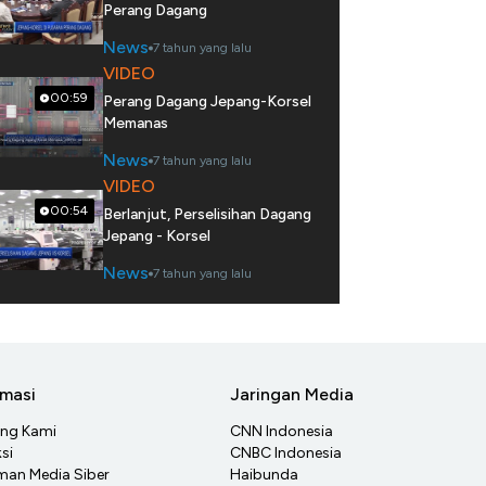
Perang Dagang
News
7 tahun yang lalu
VIDEO
00:59
Perang Dagang Jepang-Korsel
Memanas
News
7 tahun yang lalu
VIDEO
00:54
Berlanjut, Perselisihan Dagang
Jepang - Korsel
News
7 tahun yang lalu
rmasi
Jaringan Media
ang Kami
CNN Indonesia
si
CNBC Indonesia
an Media Siber
Haibunda