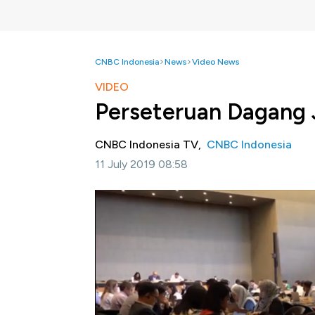
CNBC Indonesia
News
Video News
VIDEO
Perseteruan Dagang 
CNBC Indonesia TV,
CNBC Indonesia
11 July 2019 08:58
Jakarta, CNBC Indonesia-
Jepang dan Kor
Tokyo untuk membatasi ekspor produk vital 
insentif politik untuk menyelesaikan perselis
Simak informasi selengkapnya di Squawk Box
Bagikan: