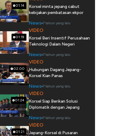
01:14
Korsel minta jepang cabut
kebijakan pembatasan ekpor
News
7 tahun yang lalu
VIDEO
01:19
Korsel Beri Insentif Perusahaan
Teknologi Dalam Negeri
News
7 tahun yang lalu
VIDEO
02:00
Hubungan Dagang Jepang-
Korsel Kian Panas
News
7 tahun yang lalu
VIDEO
01:24
Korsel Siap Berikan Solusi
Diplomatik dengan Jepang
News
7 tahun yang lalu
VIDEO
01:21
Jepang-Korsel di Pusaran