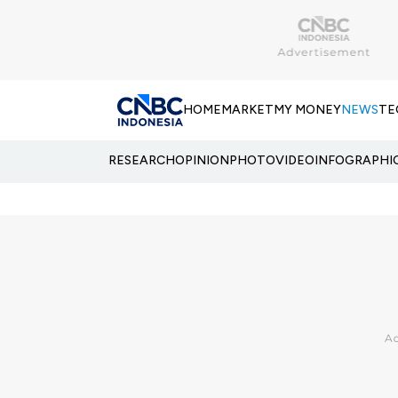
HOME
MARKET
MY MONEY
NEWS
TE
RESEARCH
OPINION
PHOTO
VIDEO
INFOGRAPHI