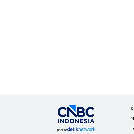
K
M
T
part of