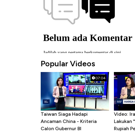
Popular Videos
07:04
Taiwan Siaga Hadapi
Video: I
Ancaman China - Kriteria
Lakukan "
Calon Gubernur BI
Rupiah P