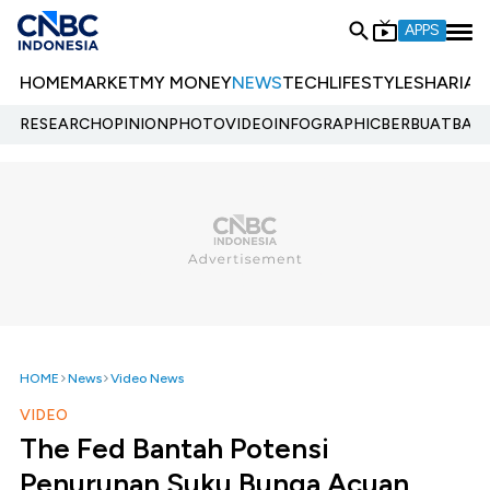
APPS
HOME
MARKET
MY MONEY
NEWS
TECH
LIFESTYLE
SHARIA
E
RESEARCH
OPINION
PHOTO
VIDEO
INFOGRAPHIC
BERBUATBAIK.
HOME
News
Video News
VIDEO
The Fed Bantah Potensi
Penurunan Suku Bunga Acuan