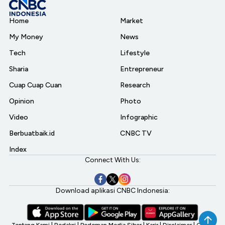
Home
Market
My Money
News
Tech
Lifestyle
Sharia
Entrepreneur
Cuap Cuap Cuan
Research
Opinion
Photo
Video
Infographic
Berbuatbaik.id
CNBC TV
Index
Connect With Us:
Download aplikasi CNBC Indonesia:
Tentang Kami
|
Redaksi
|
Pedoman Media Siber
|
Karir
|
Disclaimer
|
CNBC