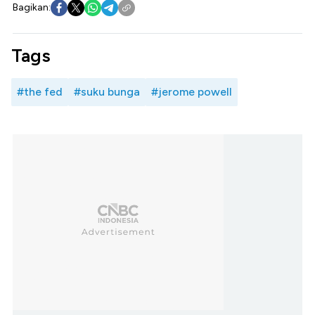
Bagikan:
Tags
#the fed
#suku bunga
#jerome powell