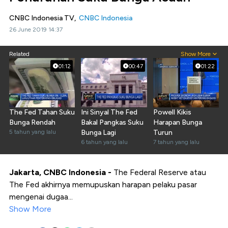
CNBC Indonesia TV,
CNBC Indonesia
26 June 2019 14:37
Related
Show More
01:12
00:47
01:22
The Fed Tahan Suku
Ini Sinyal The Fed
Powell Kikis
Bunga Rendah
Bakal Pangkas Suku
Harapan Bunga
5 tahun yang lalu
Bunga Lagi
Turun
6 tahun yang lalu
7 tahun yang lalu
Jakarta, CNBC Indonesia -
The Federal Reserve atau
The Fed akhirnya memupuskan harapan pelaku pasar
mengenai dugaa...
Show More