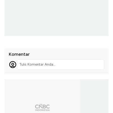
Komentar
Tulis Komentar Anda...