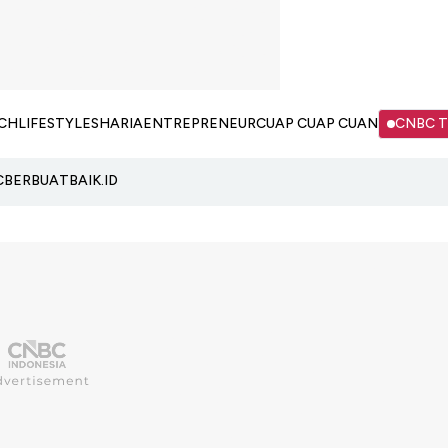
CH
LIFESTYLE
SHARIA
ENTREPRENEUR
CUAP CUAP CUAN
CNBC 
C
BERBUATBAIK.ID