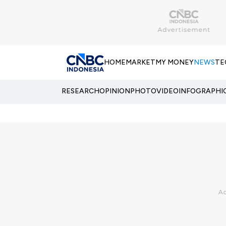
HOME
MARKET
MY MONEY
NEWS
TE
RESEARCH
OPINION
PHOTO
VIDEO
INFOGRAPHI