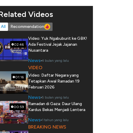
Related Videos
All
Recommendation
Video: Yuk Ngabuburit ke GBK!
Ada Festival Jejak Jajanan
02:46
Nusantara
News
4 bulan yang lalu
VIDEO
Video: Daftar Negara yang
01:16
Tetapkan Awal Ramadan 19
Februari 2026
News
5 bulan yang lalu
Ramadan di Gaza: Daur Ulang
00:59
Kardus Bekas Menjadi Lentera
News
1 tahun yang lalu
BREAKING NEWS