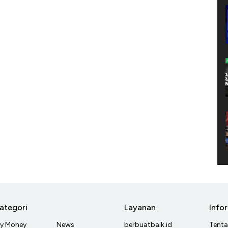
ategori
Layanan
Info
y Money
News
berbuatbaik.id
Tent