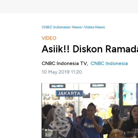
CNBC Indonesia
News
Video News
VIDEO
Asiik!! Diskon Rama
CNBC Indonesia TV,
CNBC Indonesia
10 May 2019 11:20
Jakarta, CNBC Indonesia-
Pola konsumsi 
Dalam kesempatan itu sejumlah diskon diber
ramadan di tahun ini?
Berikut laporan selengkapnya dalam program
Bagikan: