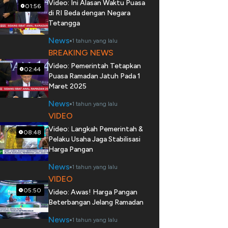
Video: Ini Alasan Waktu Puasa
01:56
di RI Beda dengan Negara
Tetangga
News
1 tahun yang lalu
BREAKING NEWS
Video: Pemerintah Tetapkan
02:44
Puasa Ramadan Jatuh Pada 1
Maret 2025
News
1 tahun yang lalu
VIDEO
Video: Langkah Pemerintah &
08:48
Pelaku Usaha Jaga Stabilisasi
Harga Pangan
News
1 tahun yang lalu
VIDEO
05:50
Video: Awas! Harga Pangan
Beterbangan Jelang Ramadan
News
1 tahun yang lalu