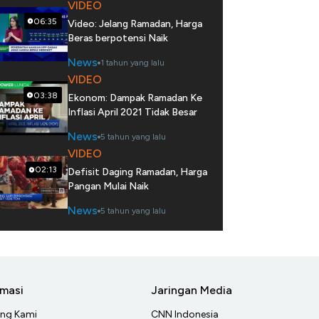
VIDEO
06:35
Video: Jelang Ramadan, Harga
Beras berpotensi Naik
News
1 tahun yang lalu
VIDEO
03:38
Ekonom: Dampak Ramadan Ke
Inflasi April 2021 Tidak Besar
News
5 tahun yang lalu
VIDEO
02:13
Defisit Daging Ramadan, Harga
Pangan Mulai Naik
News
5 tahun yang lalu
rmasi
Jaringan Media
ang Kami
CNN Indonesia