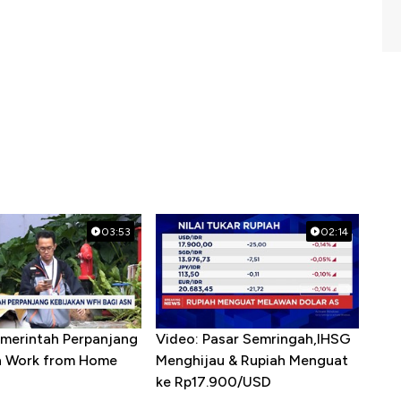
03:53
02:14
emerintah Perpanjang
Video: Pasar Semringah,IHSG
n Work from Home
Menghijau & Rupiah Menguat
ke Rp17.900/USD