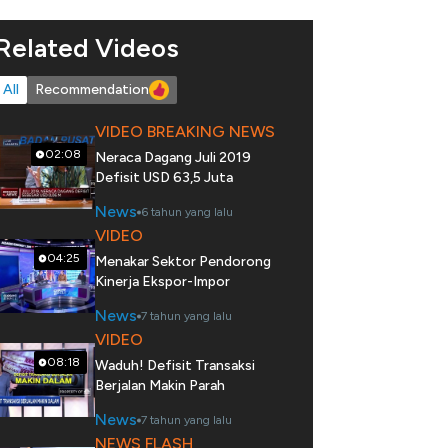
Related Videos
All
Recommendation
VIDEO BREAKING NEWS
02:08
Neraca Dagang Juli 2019
Defisit USD 63,5 Juta
News
6 tahun yang lalu
VIDEO
04:25
Menakar Sektor Pendorong
Kinerja Ekspor-Impor
News
7 tahun yang lalu
VIDEO
08:18
Waduh! Defisit Transaksi
Berjalan Makin Parah
News
7 tahun yang lalu
NEWS FLASH