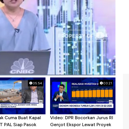
jalan
#defisit neraca perdagangan
#jokowi
05:54
03:21
ak Cuma Buat Kapal
Video: DPR Bocorkan Jurus RI
PT PAL Siap Pasok
Genjot Ekspor Lewat Proyek