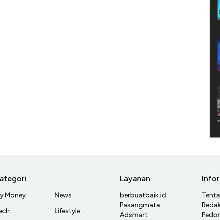
ategori
Layanan
Info
y Money
News
berbuatbaik.id
Tent
Pasangmata
Redak
ech
Lifestyle
Adsmart
Pedom