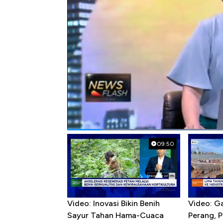
Bagikan:
#news flash
#cad
#defisit neraca ber
Popular Videos
09:50
Video: Inovasi Bikin Benih
Video: G
Sayur Tahan Hama-Cuaca
Perang, 