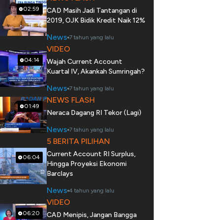
02:59
CAD Masih Jadi Tantangan di
2019, OJK Bidik Kredit Naik 12%
News
7 tahun yang lalu
VIDEO
04:14
Wajah Current Account
Kuartal IV, Akankah Sumringah?
News
7 tahun yang lalu
NEWS FLASH
01:49
Neraca Dagang RI Tekor (Lagi)
News
7 tahun yang lalu
5 BERITA PILIHAN
Current Account RI Surplus,
06:04
Hingga Proyeksi Ekonomi
Barclays
News
4 tahun yang lalu
VIDEO
06:20
CAD Menipis, Jangan Bangga