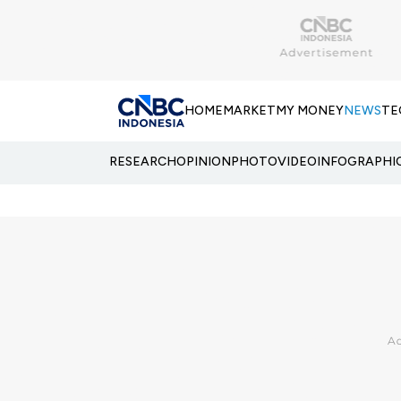
HOME
MARKET
MY MONEY
NEWS
TE
RESEARCH
OPINION
PHOTO
VIDEO
INFOGRAPHI