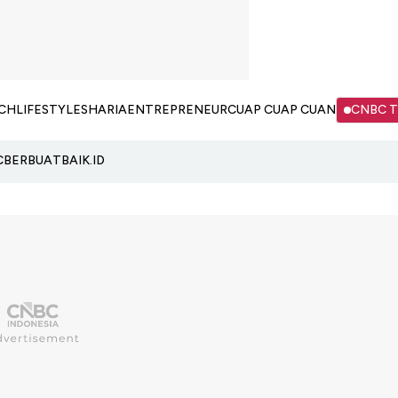
CH
LIFESTYLE
SHARIA
ENTREPRENEUR
CUAP CUAP CUAN
CNBC 
C
BERBUATBAIK.ID