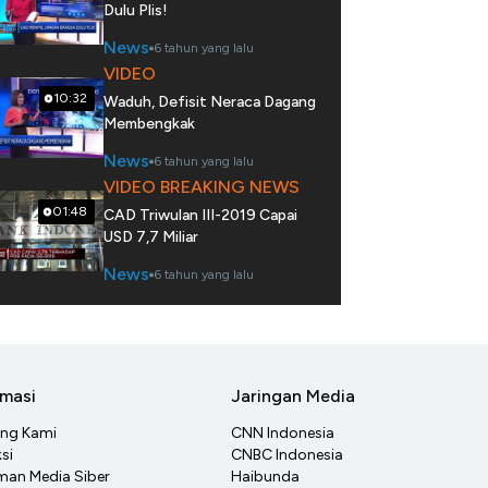
Dulu Plis!
News
6 tahun yang lalu
VIDEO
10:32
Waduh, Defisit Neraca Dagang
Membengkak
News
6 tahun yang lalu
VIDEO BREAKING NEWS
01:48
CAD Triwulan III-2019 Capai
USD 7,7 Miliar
News
6 tahun yang lalu
rmasi
Jaringan Media
ang Kami
CNN Indonesia
si
CNBC Indonesia
an Media Siber
Haibunda