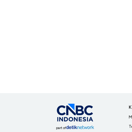
K
M
T
part of