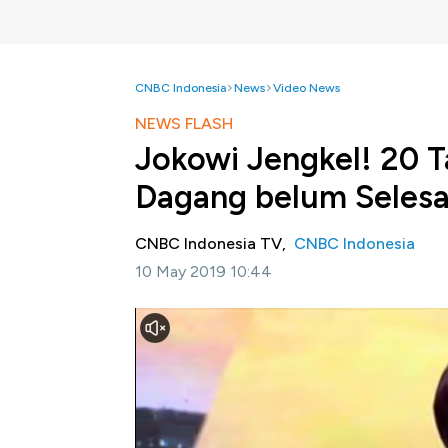
CNBC Indonesia
News
Video News
NEWS FLASH
Jokowi Jengkel! 20 T
Dagang belum Selesa
CNBC Indonesia TV,
CNBC Indonesia
10 May 2019 10:44
Jakarta, CNBC Indonesia-
Presiden Joko W
pemerintah belum mampu menyelesaikan masal
dagang.
Selengkapnya dalam News Flash Program S
berikut ini.