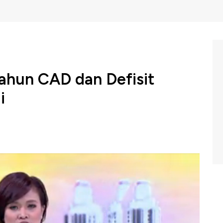
ahun CAD dan Defisit
i
idodo mengaku jengkel, karena hingga saat ini
ah defisit neraca transaksi berjalan dan defisit neraca
quawk Box, CNBC Indonesia (Jumat, 10/05/2019)