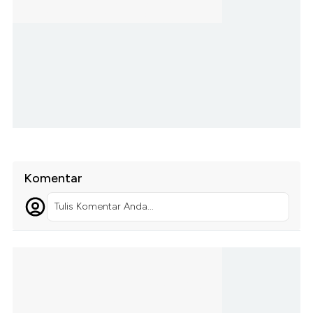
Komentar
Tulis Komentar Anda...