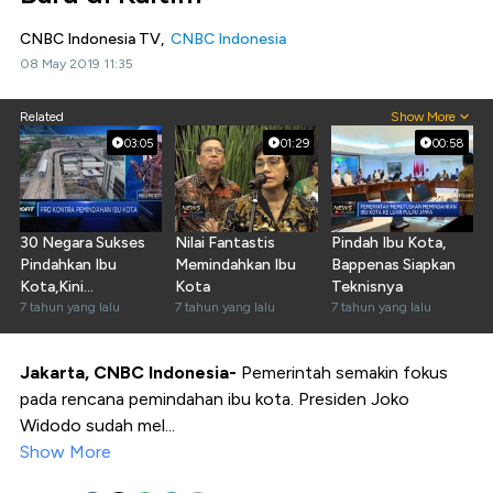
CNBC Indonesia TV,
CNBC Indonesia
08 May 2019 11:35
Related
Show More
03:05
01:29
00:58
30 Negara Sukses
Nilai Fantastis
Pindah Ibu Kota,
Pindahkan Ibu
Memindahkan Ibu
Bappenas Siapkan
Kota,Kini
Kota
Teknisnya
Kesempatan
7 tahun yang lalu
7 tahun yang lalu
7 tahun yang lalu
Indonesia
Jakarta, CNBC Indonesia-
Pemerintah semakin fokus
pada rencana pemindahan ibu kota. Presiden Joko
Widodo sudah mel...
Show More