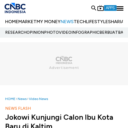
APPS
HOME
MARKET
MY MONEY
NEWS
TECH
LIFESTYLE
SHARIA
E
RESEARCH
OPINION
PHOTO
VIDEO
INFOGRAPHIC
BERBUATBAIK.
HOME
News
Video News
NEWS FLASH
Jokowi Kunjungi Calon Ibu Kota
Baru di Kaltim