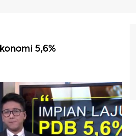
Ekonomi 5,6%
Widodo menginginkan ekonomi Indonesia pada tahun
nflasi juga ditargetkan di kisaran level 2%-4%.
Indonesia selama ini? Daniel Wiguna memberikan
ndonesia (Jumat, 26/04/2019)