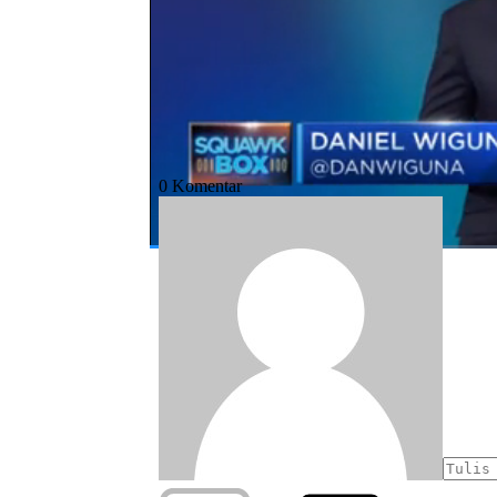
#jokowi
#ekonomi indonesia
#2020