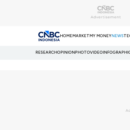
HOME
MARKET
MY MONEY
NEWS
TE
RESEARCH
OPINION
PHOTO
VIDEO
INFOGRAPHI