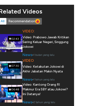
Related Videos
All
Recommendation
VIDEO:
Video: Prabowo Jawab Kritikan
02:43
Sering Keluar Negeri, Singgung
Jokowi
News
1 bulan yang lalu
VIDEO
07:30
Video: Ketakutan Jokowi di
Akhir Jabatan Makin Nyata
News
1 tahun yang lalu
Video: Kantong Orang RI
Makmur Era SBY atau Jokowi?
06:48
Ini Datanya!
News
2 tahun yang lalu