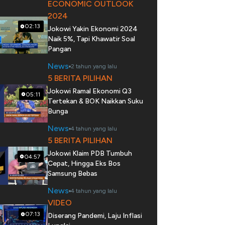
ECONOMIC OUTLOOK
2024
02:13
Jokowi Yakin Ekonomi 2024
Naik 5%, Tapi Khawatir Soal
Pangan
News
2 tahun yang lalu
5 BERITA PILIHAN
Jokowi Ramal Ekonomi Q3
05:11
Tertekan & BOK Naikkan Suku
Bunga
News
4 tahun yang lalu
5 BERITA PILIHAN
Jokowi Klaim PDB Tumbuh
04:57
Cepat, Hingga Eks Bos
Samsung Bebas
News
4 tahun yang lalu
VIDEO
07:13
Diserang Pandemi, Laju Inflasi