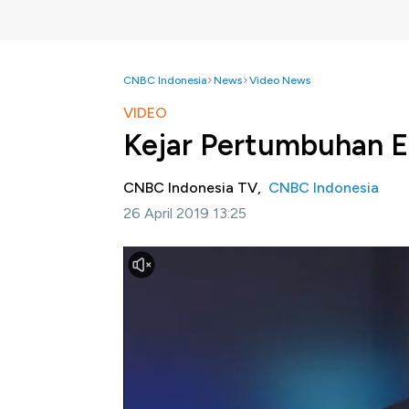
CNBC Indonesia
News
Video News
VIDEO
Kejar Pertumbuhan 
CNBC Indonesia TV,
CNBC Indonesia
26 April 2019 13:25
Jakarta, CNBC Indonesia-
Presiden Joko 
2020 tumbuh di level 5,6%. Tidak hanya itu, i
Lantas seperti apa gambaran perekonomian 
penjelasan lengkap di Squawk Box, CNBC I
Bagikan: