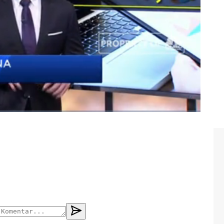
#inflasi
#pdb