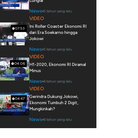
Lunglai
News
5 tahun yang lalu
VIDEO
Ini Roller Coaster Ekonomi RI
07:53
dari Era Soekarno hingga
Jokowi
News
5 tahun yang lalu
VIDEO
04:06
H1-2020, Ekonomi RI Diramal
Minus
News
6 tahun yang lalu
VIDEO
Gerindra Dukung Jokowi,
04:47
Ekonomi Tumbuh 2 Digit,
Mungkinkah?
News
6 tahun yang lalu