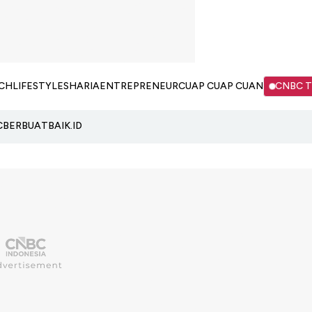
CH
LIFESTYLE
SHARIA
ENTREPRENEUR
CUAP CUAP CUAN
CNBC 
C
BERBUATBAIK.ID