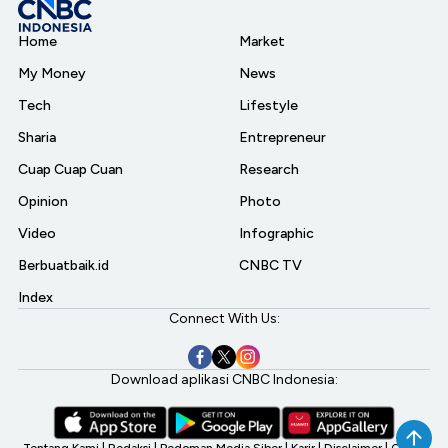
Home
Market
My Money
News
Tech
Lifestyle
Sharia
Entrepreneur
Cuap Cuap Cuan
Research
Opinion
Photo
Video
Infographic
Berbuatbaik.id
CNBC TV
Index
Connect With Us:
Download aplikasi CNBC Indonesia:
Tentang Kami
|
Redaksi
|
Pedoman Media Siber
|
Karir
|
Disclaimer
|
CNBC