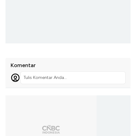
Komentar
Tulis Komentar Anda...