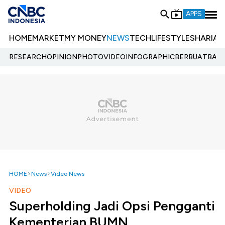
APPS
HOME
MARKET
MY MONEY
NEWS
TECH
LIFESTYLE
SHARIA
E
RESEARCH
OPINION
PHOTO
VIDEO
INFOGRAPHIC
BERBUATBAIK.
HOME
News
Video News
VIDEO
Superholding Jadi Opsi Pengganti
Kementerian BUMN