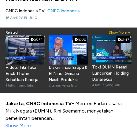
CNBC Indonesia TV,
CNBC Indonesia
16 April 2019 18:10
Related
Show More
05:52
10:20
01:47
Tok! BUMN Resmi
Video: Tiki Taka
Diskriminasi Eropa &
Luncurkan Holding
Erick Thohir
El Nino, Gimana
Danareksa
Sehatkan Kinerja
Nasib Produksi
4 tahun yang lalu
BUMN
1 tahun yang lalu
PTPN III?
2 tahun yang lalu
Jakarta, CNBC Indonesia TV-
Menteri Badan Usaha
Milik Negara (BUMN), Rini Soemarno, menyatakan
pemerintah berencan...
Show More