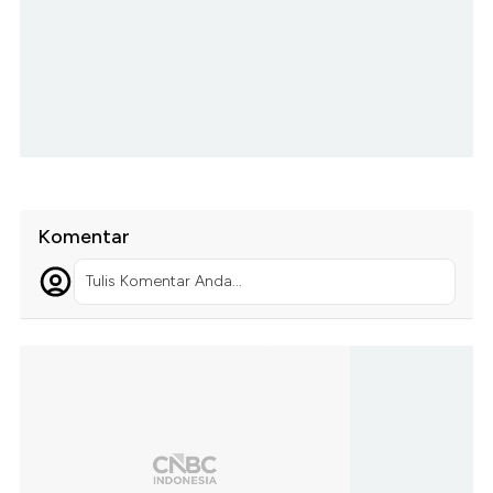
Komentar
Tulis Komentar Anda...