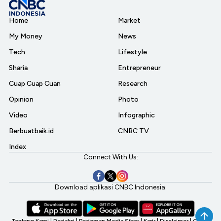
Home
Market
My Money
News
Tech
Lifestyle
Sharia
Entrepreneur
Cuap Cuap Cuan
Research
Opinion
Photo
Video
Infographic
Berbuatbaik.id
CNBC TV
Index
Connect With Us:
Download aplikasi CNBC Indonesia:
Tentang Kami
|
Redaksi
|
Pedoman Media Siber
|
Karir
|
Disclaimer
|
CNBC