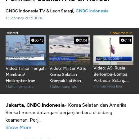
CNBC Indonesia TV & Leon Saragi,
CNBC Indonesia
11 February 2019 10:41
Related
Show More
00:43
01:04
01:11
Video: AS-Rusia
Video:Timur Tengah
Video: Militer AS &
Berlomba-Lomba
Membara!
Korea Selatan
Perbesar Belanja
Helikopter Iran
Kompak Latihan
Militer 2023
3 tahun yang lalu
Bentrok Vs Kapal
1 tahun yang lalu
Gabungan
1 tahun yang lalu
Perang AS
Jakarta, CNBC Indonesia-
Korea Selatan dan Amerika
Serikat menandatangani perjanjian baru di bidang
keamanan. Perj...
Show More