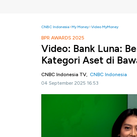
CNBC Indonesia
My Money
Video MyMoney
BPR AWARDS 2025
Video: Bank Luna: Be
Kategori Aset di Baw
CNBC Indonesia TV,
CNBC Indonesia
04 September 2025 16:53
Jakarta, CNBC Indonesia-
CNBC Indonesi
"Manuver BPR Dorong Kompetensi Bisnis" u
Rakyat (BPR) dalam perekonomian nasional s
mencatatkan kinerja positif di tengah dina
CNBC Indonesia dengan bangga menganug