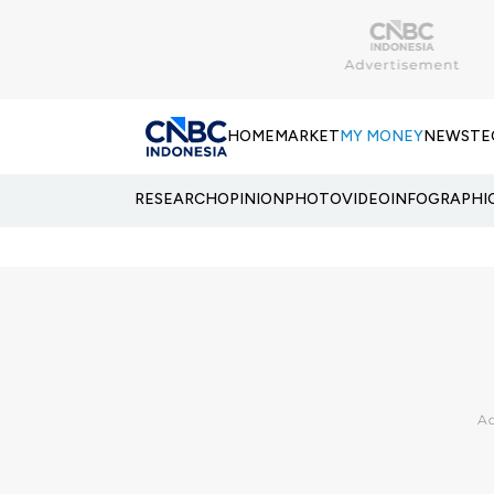
HOME
MARKET
MY MONEY
NEWS
TE
RESEARCH
OPINION
PHOTO
VIDEO
INFOGRAPHI