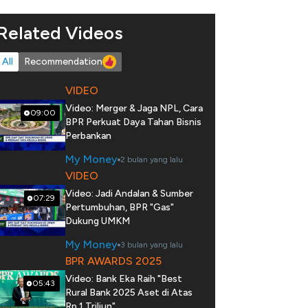
Related Videos
All
Recommendation
VIDEO
Video: Merger & Jaga NPL, Cara
09:00
BPR Perkuat Daya Tahan Bisnis
Perbankan
My Money
2 bulan yang lalu
VIDEO
Video: Jadi Andalan & Sumber
07:29
Pertumbuhan, BPR "Gas"
Dukung UMKM
My Money
3 bulan yang lalu
BPR AWARDS 2025
Video: Bank Eka Raih "Best
05:43
Rural Bank 2025 Aset di Atas
Rp 1 Triliun"