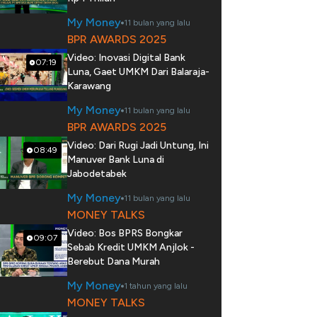
My Money
11 bulan yang lalu
BPR AWARDS 2025
Video: Inovasi Digital Bank
07:19
Luna, Gaet UMKM Dari Balaraja-
Karawang
My Money
11 bulan yang lalu
BPR AWARDS 2025
Video: Dari Rugi Jadi Untung, Ini
08:49
Manuver Bank Luna di
Jabodetabek
My Money
11 bulan yang lalu
MONEY TALKS
Video: Bos BPRS Bongkar
09:07
Sebab Kredit UMKM Anjlok -
Berebut Dana Murah
My Money
1 tahun yang lalu
MONEY TALKS