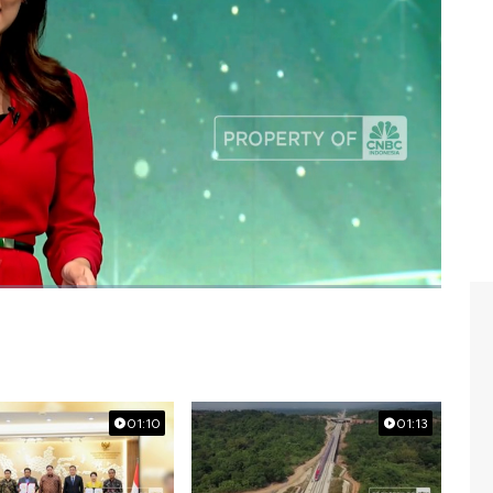
ank 2025 Kategori Aset di Bawah Rp 1 Triliun"
BC Indonesia (Kamis, 04/09/2025)
#umkm
01:10
01:13