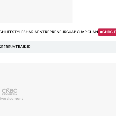
CH
LIFESTYLE
SHARIA
ENTREPRENEUR
CUAP CUAP CUAN
CNBC 
C
BERBUATBAIK.ID