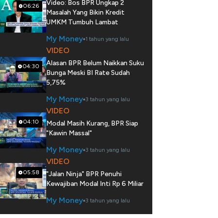
Video: Bos BPR Ungkap 2
06:26
Masalah Yang Bikin Kredit
UMKM Tumbuh Lambat
My Money
1 tahun yang lalu
VIDEO
Alasan BPR Belum Naikkan Suku
04:30
Bunga Meski BI Rate Sudah
5,75%
My Money
3 tahun yang lalu
VIDEO
04:10
Modal Masih Kurang, BPR Siap
"Kawin Massal"
My Money
3 tahun yang lalu
VIDEO
05:58
"Jalan Ninja" BPR Penuhi
Kewajiban Modal Inti Rp 6 Miliar
My Money
3 tahun yang lalu