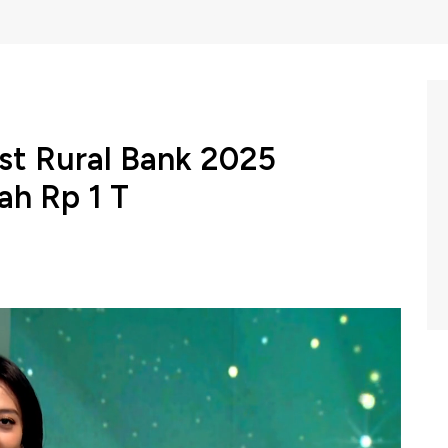
st Rural Bank 2025
ah Rp 1 T
a menyelenggarakan BPR Awards 2025, dengan tema
ntuk mengupas strategi dan inovasi Bank Perekonomian
ekaligus memberikan apresiasi bagi BPR yang berhasil
mika ekonomi dan tantangan bisnis 2025.
erahkan BPR Awards 2025 kepada PT BPR Luna Sinar