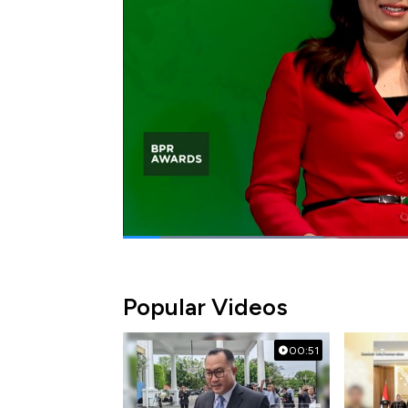
Indonesia (Bank Luna) sebagai "Best Rural B
Selengkapnya simak dalam BPR Awards, CN
Bagikan:
#bpr awards 2025
#bank luna
#bpr
Popular Videos
00:51