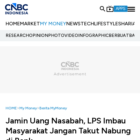
APPS
HOME
MARKET
MY MONEY
NEWS
TECH
LIFESTYLE
SHARIA
E
RESEARCH
OPINION
PHOTO
VIDEO
INFOGRAPHIC
BERBUATBAIK.
HOME
My Money
Berita MyMoney
Jamin Uang Nasabah, LPS Imbau
Masyarakat Jangan Takut Nabung