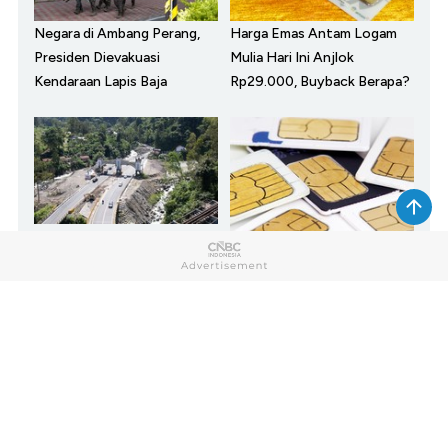
Negara di Ambang Perang,
Harga Emas Antam Logam
Presiden Dievakuasi
Mulia Hari Ini Anjlok
Kendaraan Lapis Baja
Rp29.000, Buyback Berapa?
Berubah Total! Penampakan
Terbaru Lembah Anai Bak di
Pengganti Skor Kredit,
Luar Negeri
Nomor HP Aktif 10 Tahun
Bisa Dapat Pembiayaan
SHOW MORE