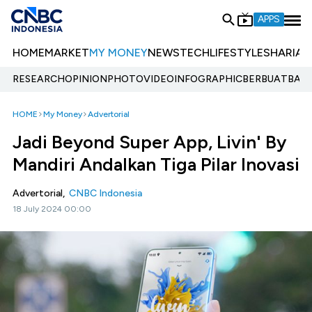
APPS
HOME
MARKET
MY MONEY
NEWS
TECH
LIFESTYLE
SHARIA
E
RESEARCH
OPINION
PHOTO
VIDEO
INFOGRAPHIC
BERBUATBAIK.
HOME
My Money
Advertorial
Jadi Beyond Super App, Livin' By
Mandiri Andalkan Tiga Pilar Inovasi
Advertorial,
CNBC Indonesia
18 July 2024 00:00