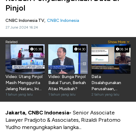
Pinjol
CNBC Indonesia TV,
CNBC Indonesia
27 June 2024 16:24
Related
Show More
05:38
14:30
08:34
Video: Utang Pinjol
Video: Bunga Pinjol
Data
Masih Menggurita
Bakal Turun, Berkah
Disalahgunakan
Jelang Nataru, Ini
Atau Musibah?
Perusahaan,
Cara Lepasnya!
1 tahun yang lalu
1 tahun yang lalu
Karyawan Bisa Ambil
2 tahun yang lalu
Langkah Hukum?
Jakarta, CNBC Indonesia-
Senior Associate
Lawyer Pradjoto & Associates, Rizaldi Pratomo
Yudho mengungkapkan langka...