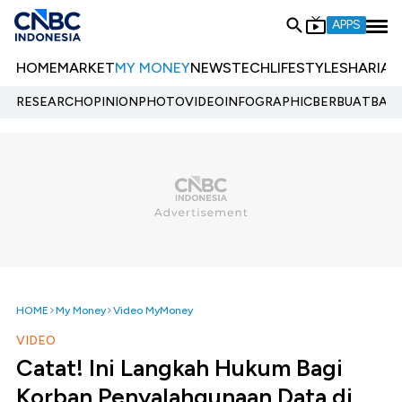
APPS
HOME
MARKET
MY MONEY
NEWS
TECH
LIFESTYLE
SHARIA
E
RESEARCH
OPINION
PHOTO
VIDEO
INFOGRAPHIC
BERBUATBAIK.
HOME
My Money
Video MyMoney
VIDEO
Catat! Ini Langkah Hukum Bagi
Korban Penyalahgunaan Data di