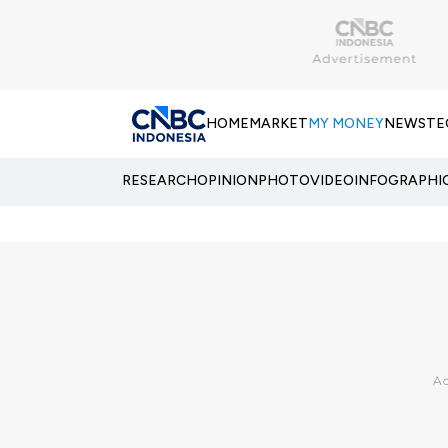
HOME
MARKET
MY MONEY
NEWS
TE
RESEARCH
OPINION
PHOTO
VIDEO
INFOGRAPHI