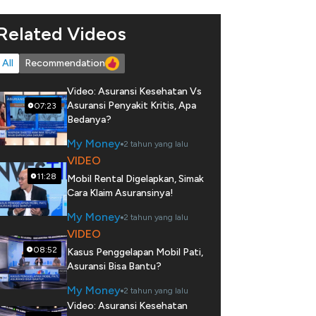
Related Videos
All
Recommendation
Video: Asuransi Kesehatan Vs
Asuransi Penyakit Kritis, Apa
07:23
Bedanya?
My Money
2 tahun yang lalu
VIDEO
11:28
Mobil Rental Digelapkan, Simak
Cara Klaim Asuransinya!
My Money
2 tahun yang lalu
VIDEO
08:52
Kasus Penggelapan Mobil Pati,
Asuransi Bisa Bantu?
My Money
2 tahun yang lalu
Video: Asuransi Kesehatan