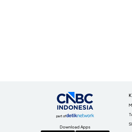
K
M
T
part of
S
Download Apps