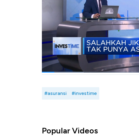
prioritas. Namun apakah asuransi dibutuhkan a
masing-masing.
Selengkapnya saksikan dialog Rian Antono b
Product Officer Allianz Life Indonesia H
CNBC Indonesia, Jumat (21/06/2024).
Bagikan:
#asuransi
#investime
Popular Videos