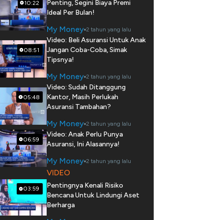
Penting, Segini Biaya Premi
10:22
Ideal Per Bulan!
My Money
2 tahun yang lalu
Video: Beli Asuransi Untuk Anak
Jangan Coba-Coba, Simak
08:51
Tipsnya!
My Money
2 tahun yang lalu
Video: Sudah Ditanggung
Kantor, Masih Perlukah
05:48
Asuransi Tambahan?
My Money
2 tahun yang lalu
Video: Anak Perlu Punya
06:59
Asuransi, Ini Alasannya!
My Money
2 tahun yang lalu
VIDEO
Pentingnya Kenali Risiko
03:59
Bencana Untuk Lindungi Aset
Berharga