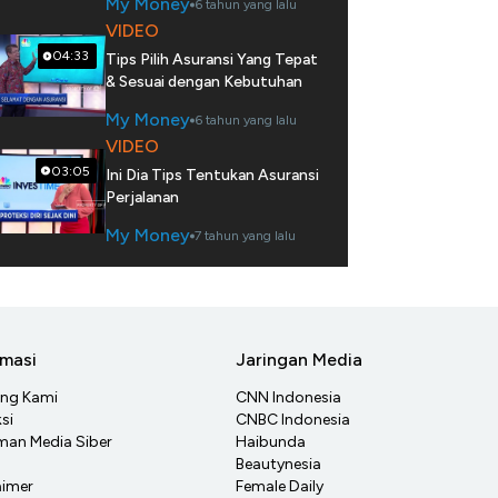
My Money
6 tahun yang lalu
VIDEO
04:33
Tips Pilih Asuransi Yang Tepat
& Sesuai dengan Kebutuhan
My Money
6 tahun yang lalu
VIDEO
03:05
Ini Dia Tips Tentukan Asuransi
Perjalanan
My Money
7 tahun yang lalu
rmasi
Jaringan Media
ang Kami
CNN Indonesia
si
CNBC Indonesia
an Media Siber
Haibunda
Beautynesia
aimer
Female Daily