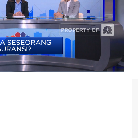
tau tidak, hal itu tergantung dari kondisi finansial
ersama Financial Expert Aulia Akbar dan Country Chief
imawan Purnama CNBC Indonesia di Program Investime