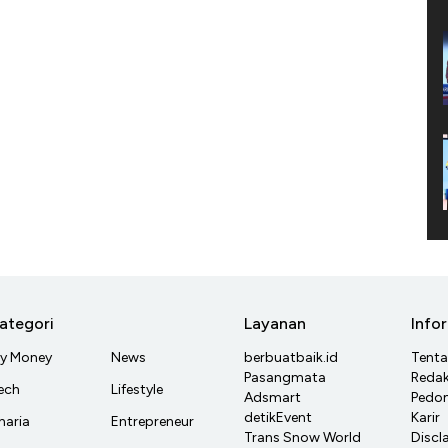
ategori
Layanan
Info
y Money
News
berbuatbaik.id
Tent
Pasangmata
Redak
ech
Lifestyle
Adsmart
Pedom
detikEvent
Karir
haria
Entrepreneur
Trans Snow World
Discl