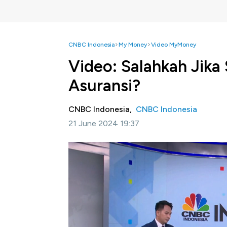
CNBC Indonesia
My Money
Video MyMoney
Video: Salahkah Jika
Asuransi?
CNBC Indonesia,
CNBC Indonesia
21 June 2024 19:37
Jakarta, CNBC Indonesia
- Banyak masyara
penting. Lantas seperti apa sebenarnya keb
Country Chief Product Officer Allianz Lif
memiliki kebutuhan asuransi beragam. Namu
terjadinya risiko.
Senada dengan hal tersebut, Financial Expe