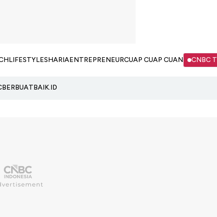
CH
LIFESTYLE
SHARIA
ENTREPRENEUR
CUAP CUAP CUAN
CNBC 
C
BERBUATBAIK.ID