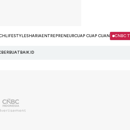
CH
LIFESTYLE
SHARIA
ENTREPRENEUR
CUAP CUAP CUAN
CNBC 
C
BERBUATBAIK.ID