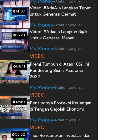
My Money
3 tahun yang lalu
Video: #AdaAja Langkah Tepat
14:07
untuk Generasi Cermat
My Money
3 tahun yang lalu
Video: #Adaaja Langkah Bijak
16:23
Untuk Generasi Mapan
My Money
3 tahun yang lalu
VIDEO
Premi Tumbuh di Atas 10%, Ini
06:11
Pendorong Bisnis Asuransi
2022
My Money
3 tahun yang lalu
VIDEO
12:40
Pentingnya Proteksi Keuangan
di Tengah Gejolak Ekonomi
My Money
4 tahun yang lalu
VIDEO
03:52
Tips Rencanakan Investasi dan