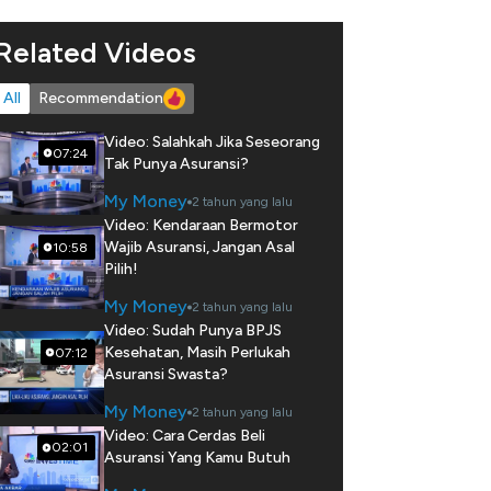
Related Videos
All
Recommendation
Video: Salahkah Jika Seseorang
07:24
Tak Punya Asuransi?
My Money
2 tahun yang lalu
Video: Kendaraan Bermotor
Wajib Asuransi, Jangan Asal
10:58
Pilih!
My Money
2 tahun yang lalu
Video: Sudah Punya BPJS
Kesehatan, Masih Perlukah
07:12
Asuransi Swasta?
My Money
2 tahun yang lalu
Video: Cara Cerdas Beli
02:01
Asuransi Yang Kamu Butuh