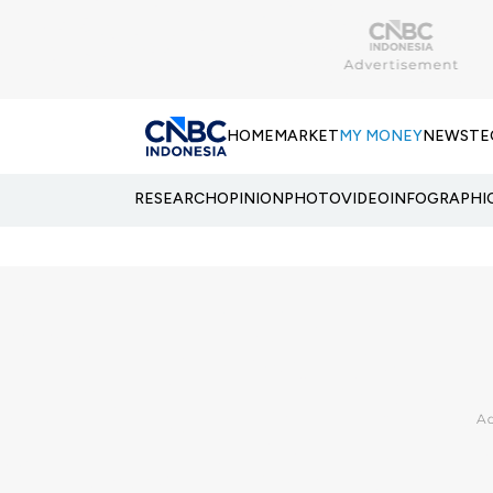
HOME
MARKET
MY MONEY
NEWS
TE
RESEARCH
OPINION
PHOTO
VIDEO
INFOGRAPHI