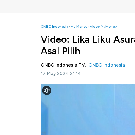
CNBC Indonesia
My Money
Video MyMoney
Video: Lika Liku Asu
Asal Pilih
CNBC Indonesia TV,
CNBC Indonesia
17 May 2024 21:14
Jakarta, CNBC Indonesia
- Pemerintah me
asuransi swasta untuk keperluan top up pen
Lantas apa keuntungannya bagi masyarakat
Financial Expert CNBC Indonesia Ayyi Ach
meningkatkan layanan kepada masyarakat.
Selengkapnya saksikan dialog Bramudya Pr