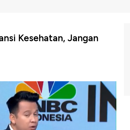
ransi Kesehatan, Jangan
mbuka peluang kerja sama BPJS Kesehatan dengan
ingkatan layanan Kelas Rawat Inap Standar (KRIS).
?
mad Hidayah menuturkan sebenarnya pemerintah ingin
abowo bersama Financial Expert CNBC Indonesia Ayyi