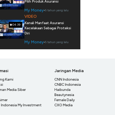
Pilih Produk Asuransi
My Money
5 tahun yang lalu
VIDEO
Kenali Manfaat Asuransi
04:39
Kecelakaan Sebagai Proteksi
Diri
My Money
5 tahun yang lalu
rmasi
Jaringan Media
ang Kami
CNN Indonesia
si
CNBC Indonesia
an Media Siber
Haibunda
Beautynesia
aimer
Female Daily
Indonesia My Investment
CXO Media