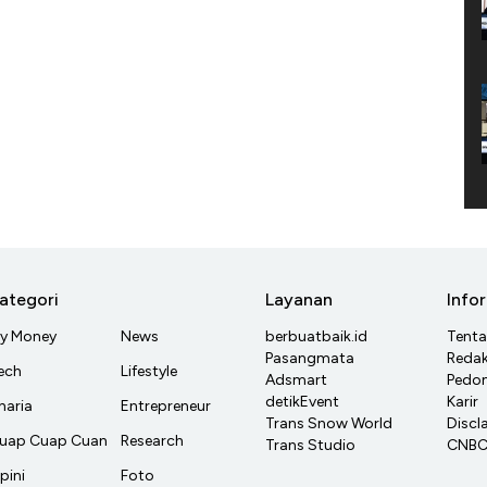
ategori
Layanan
Info
y Money
News
berbuatbaik.id
Tent
Pasangmata
Redak
ech
Lifestyle
Adsmart
Pedom
detikEvent
Karir
haria
Entrepreneur
Trans Snow World
Discl
uap Cuap Cuan
Research
Trans Studio
CNBC 
pini
Foto