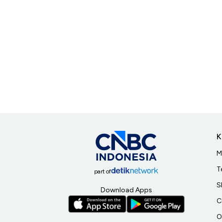
K
M
T
part of
S
Download Apps
C
O