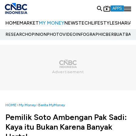
APPS
HOME
MARKET
MY MONEY
NEWS
TECH
LIFESTYLE
SHARIA
E
RESEARCH
OPINION
PHOTO
VIDEO
INFOGRAPHIC
BERBUATBAIK.
HOME
My Money
Berita MyMoney
Pemilik Soto Ambengan Pak Sadi:
Kaya itu Bukan Karena Banyak