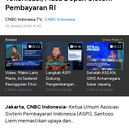
Pembayaran RI
CNBC Indonesia TV,
CNBC Indonesia
25 January 2024 15:40
Related
Show More
09:22
09:56
05:22
Video: Makin Laris
Langkah ASPI
Setelah ASEAN,
Manis, Ini Sederet
Dukung
QRIS Antarnegara
Keunggulan Fitur
Pengembangan
Sasar Jepang
QRIS TUNTAS
2 tahun yang lalu
Rupiah Digital & 3
2 tahun yang lalu
Hingga China
3 tahun yang lalu
Fitur Baru BI-Fast
Jakarta, CNBC Indonesia-
Ketua Umum Asosiasi
Sistem Pembayaran Indonesia (ASPI), Santoso
Liem memastikan upaya dan...