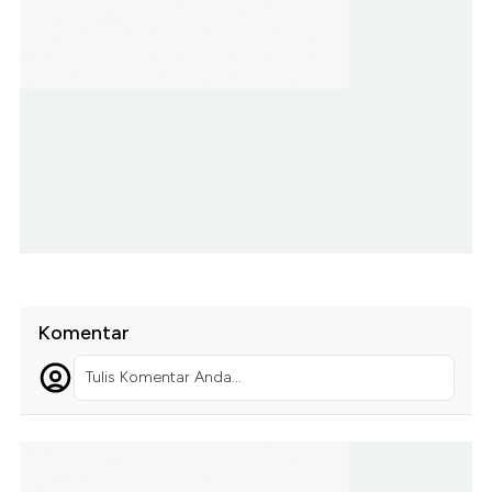
Komentar
Tulis Komentar Anda...