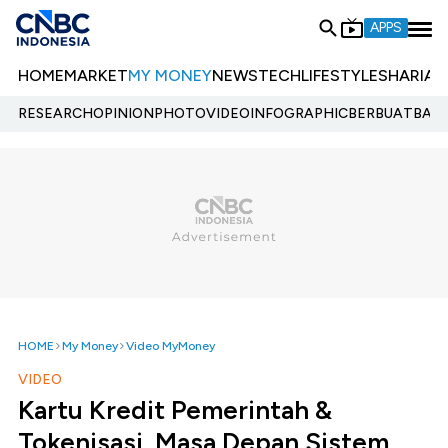
APPS
HOME
MARKET
MY MONEY
NEWS
TECH
LIFESTYLE
SHARIA
E
RESEARCH
OPINION
PHOTO
VIDEO
INFOGRAPHIC
BERBUATBAIK.
HOME
My Money
Video MyMoney
VIDEO
Kartu Kredit Pemerintah &
Tokenisasi, Masa Depan Sistem