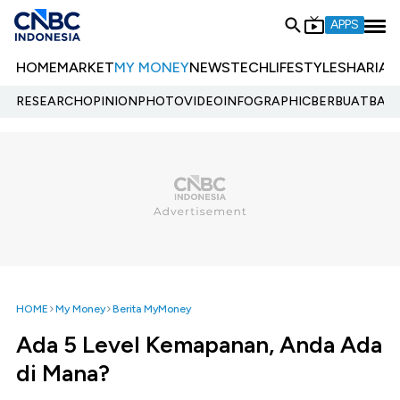
APPS
HOME
MARKET
MY MONEY
NEWS
TECH
LIFESTYLE
SHARIA
E
RESEARCH
OPINION
PHOTO
VIDEO
INFOGRAPHIC
BERBUATBAIK.
HOME
My Money
Berita MyMoney
Ada 5 Level Kemapanan, Anda Ada
di Mana?