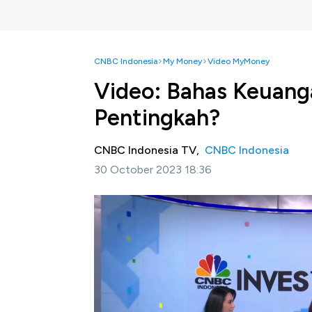
CNBC Indonesia
My Money
Video MyMoney
Video: Bahas Keuang
Pentingkah?
CNBC Indonesia TV,
CNBC Indonesia
30 October 2023 18:36
Jakarta, CNBC Indonesia-
Baru-baru ini vi
menikah 3 hari yang disebabkan gaji suaminya
Hal ini menjadi contoh bagaimana persoala
tangga.
Lalu seberapa penting keterbukaan keuang
persoalan keuanga apa saja yang harus d