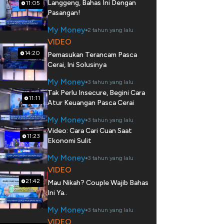
Langgeng, Bahas Ini Dengan
11:05
Pasangan!
My Money
2 tahun yang lalu
VIDEO
14:20
Pemasukan Terancam Pasca
Cerai, Ini Solusinya
My Money
3 tahun yang lalu
Tak Perlu Insecure, Begini Cara
11:11
Atur Keuangan Pasca Cerai
My Money
3 tahun yang lalu
Video: Cara Cari Cuan Saat
11:23
Ekonomi Sulit
My Money
3 tahun yang lalu
VIDEO
21:42
Mau Nikah? Couple Wajib Bahas
Ini Ya..
My Money
3 tahun yang lalu
VIDEO