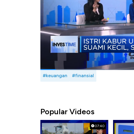
yang lebih serius?
Selengkapnya saksikan dialog Shinta Zah
Indonesia, Aulia Akbar dalam Investime,
CN
Bagikan:
#keuangan
#finansial
Popular Videos
07:40