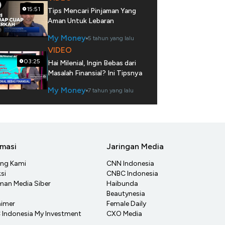
15:51
Tips Mencari Pinjaman Yang
Aman Untuk Lebaran
My Money
5 tahun yang lalu
VIDEO
03:25
Hai Milenial, Ingin Bebas dari
Masalah Finansial? Ini Tipsnya
My Money
7 tahun yang lalu
rmasi
Jaringan Media
ang Kami
CNN Indonesia
si
CNBC Indonesia
an Media Siber
Haibunda
Beautynesia
aimer
Female Daily
Indonesia My Investment
CXO Media