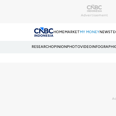
HOME
MARKET
MY MONEY
NEWS
TE
RESEARCH
OPINION
PHOTO
VIDEO
INFOGRAPHI