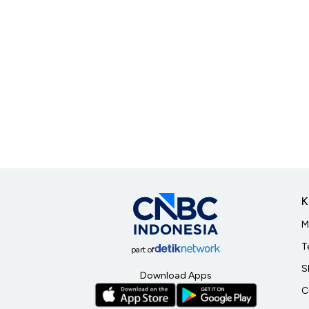
K
M
T
part of
S
Download Apps
C