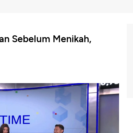
an Sebelum Menikah,
ral kisah seorang suami yang ditinggal istri padahal baru
 kecil.
n keuangan bisa menjadi masalah yang besar dalam rumah
an bagi calon pengantin ataupun pasangan suami istri?
ibahas pasangan sebelum mengikat hubungan ke tahap