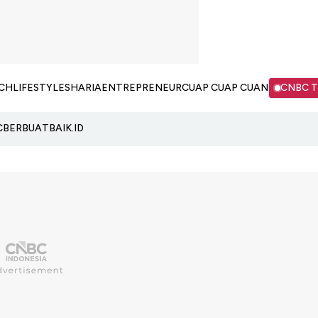
CH
LIFESTYLE
SHARIA
ENTREPRENEUR
CUAP CUAP CUAN
CNBC 
C
BERBUATBAIK.ID