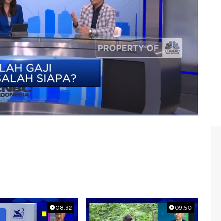
ara dan Savira Wardoyo dengan Financial Expert CNBC
BC
Indonesia (Senin, 30/10/2023)
08:32
09:50