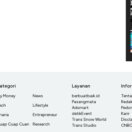
ategori
Layanan
Info
y Money
News
berbuatbaik.id
Tent
Pasangmata
Redak
ech
Lifestyle
Adsmart
Pedom
detikEvent
Karir
haria
Entrepreneur
Trans Snow World
Discl
uap Cuap Cuan
Research
Trans Studio
CNBC 