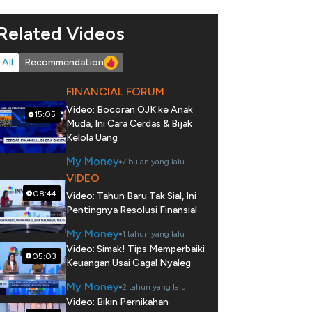
Related Videos
All
Recommendation
FINANCIAL FORUM
Video: Bocoran OJK ke Anak
15:05
Muda, Ini Cara Cerdas & Bijak
Kelola Uang
My Money
7 bulan yang lalu
VIDEO
08:44
Video: Tahun Baru Tak Sial, Ini
Pentingnya Resolusi Finansial
My Money
1 tahun yang lalu
Video: Simak! Tips Memperbaiki
05:03
Keuangan Usai Gagal Nyaleg
My Money
2 tahun yang lalu
Video: Bikin Pernikahan