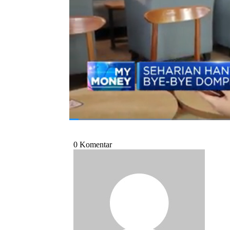
Indonesia, Shania Alatas dan Juru Kamera 
Indonesia (Jumat, 21/07/2023) berikut ini.
Bagikan:
#cemumuah
#bank indonesia
#qris