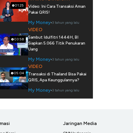
01:25
Video: Ini Cara Transaksi Aman
Pakai QRIS!
My Money
3 tahun yang lalu
VIDEO
Sambut Idulfitri 1444H, BI
03:58
Siapkan 5.066 Titik Penukaran
Uang
My Money
3 tahun yang lalu
VIDEO
05:04
Transaksi di Thailand Bisa Pakai
QRIS, Apa Keunggulannya?
My Money
3 tahun yang lalu
rmasi
Jaringan Media