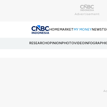
HOME
MARKET
MY MONEY
NEWS
TE
RESEARCH
OPINION
PHOTO
VIDEO
INFOGRAPHI