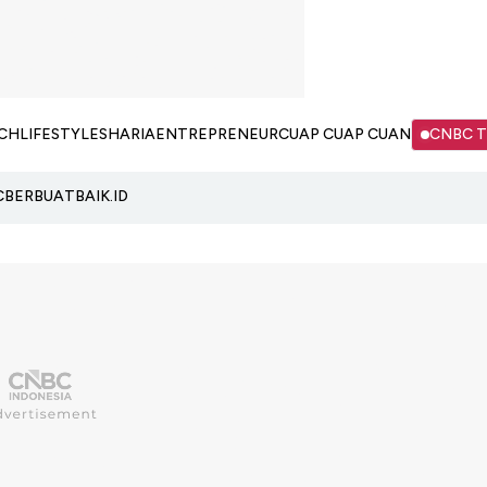
CH
LIFESTYLE
SHARIA
ENTREPRENEUR
CUAP CUAP CUAN
CNBC 
C
BERBUATBAIK.ID