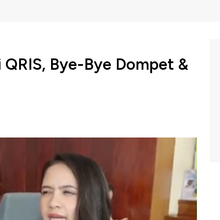
ai QRIS, Bye-Bye Dompet &
 bersama dengan penyelenggara infrastruktur sistem
 berkomitmen untuk mewujudkan transaksi pembayaran
aman, dan andal kepada seluruh lapisan masyarakat.
 ini adalah pengembangan dari Quick Response Code
melalui penggunaan QRIS? Simak liputan Jurnalis CNBC