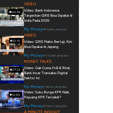
VIDEO
Video: Bank Indonesia
00:44
Targetkan QRIS Bisa Dipakai di
India Pada 2026
My Money
8 bulan yang lalu
VIDEO
10:10
Video: QRIS Makin Bertaji, Kini
Bisa Dipakai di Jepang
My Money
10 bulan yang lalu
MONEY TALKS
Video: Gak Cuma FnB & Ritel,
07:23
Bank Incar Transaksi Digital
Sektor Ini
My Money
1 tahun yang lalu
Video: Suku Bunga KPR Naik,
10:50
Pejuang KPR Tercekik?
My Money
2 tahun yang lalu
A MINUTE INSIGHT