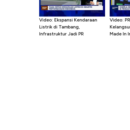
Video: Ekspansi Kendaraan
Video: P
Listrik di Tambang,
Kelangsu
Infrastruktur Jadi PR
Made In 