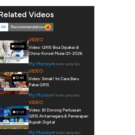
Related Videos
All
Recommendation
VIDEO
01:06
Video: QRIS Bisa Dipakai di
China-Korsel Mulai Q1-2026
My Money
6 bulan yang lalu
VIDEO
12:45
Video: Simak! Ini Cara Baru
Pakai QRIS
My Money
7 bulan yang lalu
VIDEO
Video: BI Dorong Perluasan
01:31
QRIS Antarnegara & Penerapan
Rupiah Digital
My Money
8 bulan yang lalu