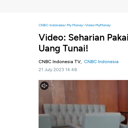
CNBC Indonesia
My Money
Video MyMoney
Video: Seharian Pak
Uang Tunai!
CNBC Indonesia TV,
CNBC Indonesia
21 July 2023 14:48
Jakarta, CNBC Indonesia-
Bank Indonesia
pembayaran dan penyedia jasa pembayaran,
yang CEMUMUAH atau cepat, murah, mudah, 
Salah satu wujud dari semangat CEMUMUAH
Indonesian Standard (QRIS).
Bagaimana kemudahan yang bisa diperoleh 