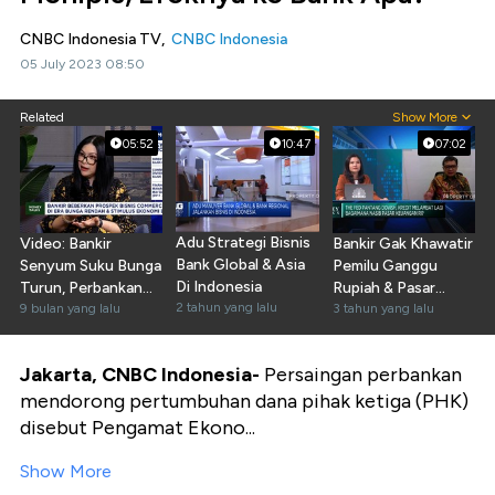
CNBC Indonesia TV,
CNBC Indonesia
05 July 2023 08:50
Related
Show More
05:52
10:47
07:02
Adu Strategi Bisnis
Video: Bankir
Bankir Gak Khawatir
Bank Global & Asia
Senyum Suku Bunga
Pemilu Ganggu
Di Indonesia
Turun, Perbankan
Rupiah & Pasar
2 tahun yang lalu
Siap Genjot Kredit
9 bulan yang lalu
Domestik
3 tahun yang lalu
Jakarta, CNBC Indonesia-
Persaingan perbankan
mendorong pertumbuhan dana pihak ketiga (PHK)
disebut Pengamat Ekono...
Show More