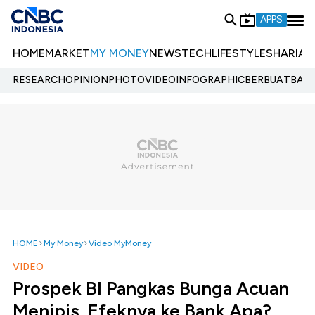
APPS
HOME
MARKET
MY MONEY
NEWS
TECH
LIFESTYLE
SHARIA
E
RESEARCH
OPINION
PHOTO
VIDEO
INFOGRAPHIC
BERBUATBAIK.
HOME
My Money
Video MyMoney
VIDEO
Prospek BI Pangkas Bunga Acuan
Menipis, Efeknya ke Bank Apa?