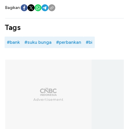
Bagikan:
Tags
#bank
#suku bunga
#perbankan
#bi