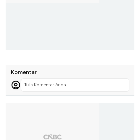
Komentar
Tulis Komentar Anda...