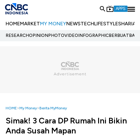
APPS
HOME
MARKET
MY MONEY
NEWS
TECH
LIFESTYLE
SHARIA
E
RESEARCH
OPINION
PHOTO
VIDEO
INFOGRAPHIC
BERBUATBAIK.
HOME
My Money
Berita MyMoney
Simak! 3 Cara DP Rumah Ini Bikin
Anda Susah Mapan