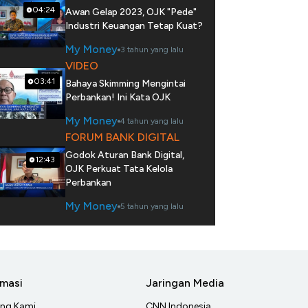
04:24
Awan Gelap 2023, OJK "Pede"
Industri Keuangan Tetap Kuat?
My Money
3 tahun yang lalu
VIDEO
03:41
Bahaya Skimming Mengintai
Perbankan! Ini Kata OJK
My Money
4 tahun yang lalu
FORUM BANK DIGITAL
Godok Aturan Bank Digital,
12:43
OJK Perkuat Tata Kelola
Perbankan
My Money
5 tahun yang lalu
rmasi
Jaringan Media
ang Kami
CNN Indonesia