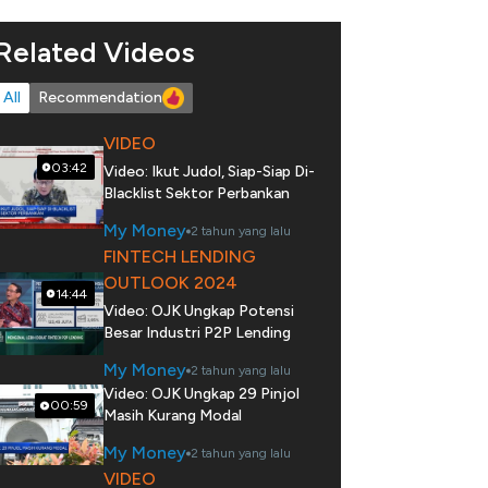
Related Videos
All
Recommendation
VIDEO
03:42
Video: Ikut Judol, Siap-Siap Di-
Blacklist Sektor Perbankan
My Money
2 tahun yang lalu
FINTECH LENDING
OUTLOOK 2024
14:44
Video: OJK Ungkap Potensi
Besar Industri P2P Lending
My Money
2 tahun yang lalu
Video: OJK Ungkap 29 Pinjol
00:59
Masih Kurang Modal
My Money
2 tahun yang lalu
VIDEO