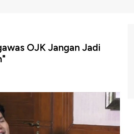
ngawas OJK Jangan Jadi
n"
 Keuangan (OJK) mendorong penguatan pengawasan
r dapat berkontribusi bagi perekonomian.
, Heru Kristiyana menyebutkan langkah OJK memperkuat
asis teknologi informasi melalui OJK-BOX serta otomasi
angan (IJK) lewat Suptech Integrated Data Analytics