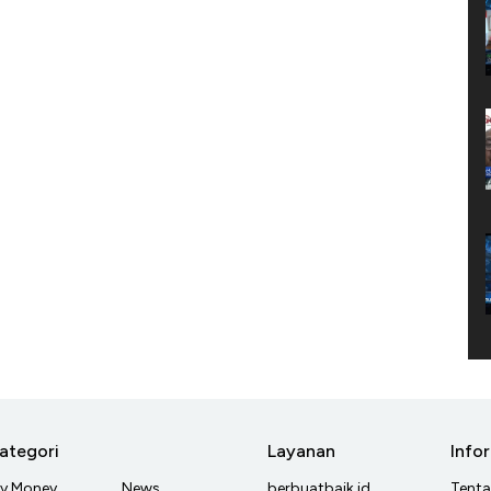
ategori
Layanan
Info
y Money
News
berbuatbaik.id
Tent