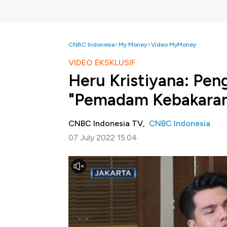
CNBC Indonesia
My Money
Video MyMoney
VIDEO EKSKLUSIF
Heru Kristiyana: Pe
"Pemadam Kebakara
CNBC Indonesia TV,
CNBC Indonesia
07 July 2022 15:04
Jakarta, CNBC Indonesia-
Otoritas Jasa
dalam upaya menopang bisnis perbankan aga
Kepala Eksekutif Pengawas Perbankan OJK
pengawasan internal dilakukan dengan berb
analisis data laporan Industri Jasa Keu