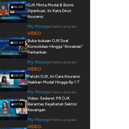
OJK Minta Modal & Bisnis
10:20
Diperkuat, Ini Kata Dirut
Asuransi
My Money
2 tahun yang lalu
VIDEO
Buka-bukaan OJK Soal
20:03
Konsolidasi Hingga "Ancaman"
Perbankan
My Money
3 tahun yang lalu
VIDEO
06:07
Patuhi OJK, Ini Cara Asuransi
Naikkan Modal Hingga Rp 1 T
My Money
3 tahun yang lalu
Video: Sederet PR OJK
Berantas Kejahatan Sektor
07:55
Keuangan
My Money
3 tahun yang lalu
VIDEO