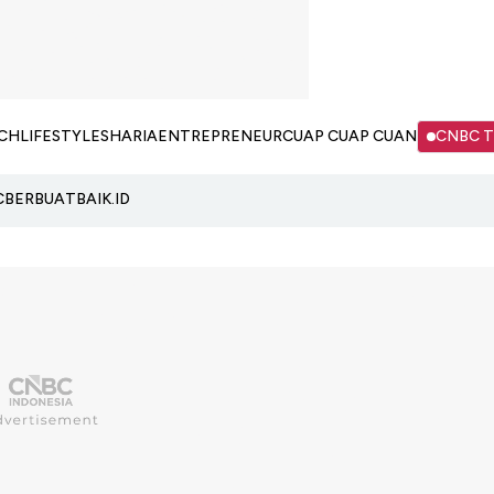
CH
LIFESTYLE
SHARIA
ENTREPRENEUR
CUAP CUAP CUAN
CNBC 
C
BERBUATBAIK.ID