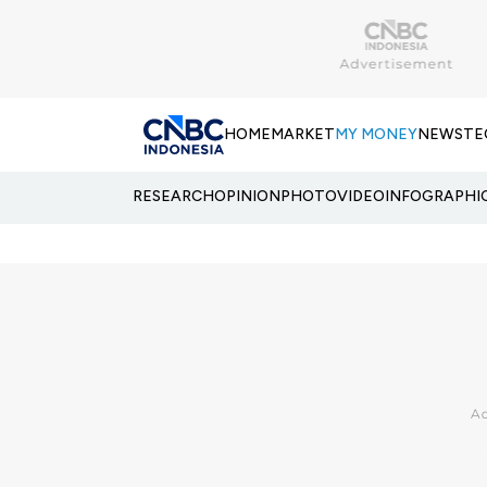
HOME
MARKET
MY MONEY
NEWS
TE
RESEARCH
OPINION
PHOTO
VIDEO
INFOGRAPHI