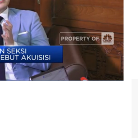
i menjadikan pengawas OJK sebagai "pemadam kebakaran"
ini mungkin.
nal OJK? Selengkapnya simak dialog Muhammad Gibran
nkan Merangkap Anggota Dewan Komisioner OJK, Heru
esia (Kamis, 07/07/2022)