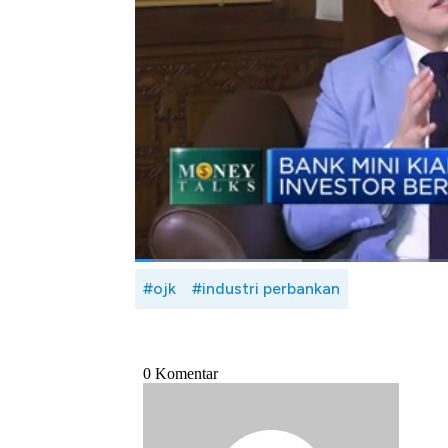
(OSIDA). Diharapkan langkah ini tidak lag
melainkan mencegah permasalahan bank sed
Seperti apa penguatan pengawasan inter
dengan Kepala Eksekutif Pengawas Perba
Kristiyana dalam Power Lunch,
CNBC
Indon
Bagikan:
#ojk
#industri perbankan