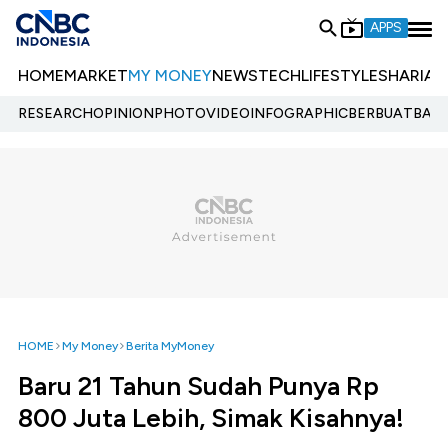
APPS
HOME
MARKET
MY MONEY
NEWS
TECH
LIFESTYLE
SHARIA
E
RESEARCH
OPINION
PHOTO
VIDEO
INFOGRAPHIC
BERBUATBAIK.
HOME
My Money
Berita MyMoney
Baru 21 Tahun Sudah Punya Rp
800 Juta Lebih, Simak Kisahnya!