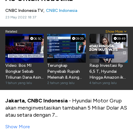
CNBC Indonesia TV,
CNBC Indonesia
23 May 2022 18:37
Related
Show More
06:50
09:09
09:49
Video: Bos MI
Terungkap
Raup Investasi Rp
Bongkar Sebab
Penyebab Rupiah
6,5 T, Hyundai
Triliunan Dana Asing
Melemah & Asing
Hingga Amazon ikut
Kabur Dari Pasar RI
1 tahun yang lalu
Kabur Dari Pasar
2 tahun yang lalu
WJIS 2021
4 tahun yang lalu
Keuangan RI
Jakarta, CNBC Indonesia
- Hyundai Motor Grup
akan menginvestasikan tambahan 5 Miliar Dolar AS
atau setara dengan 7...
Show More