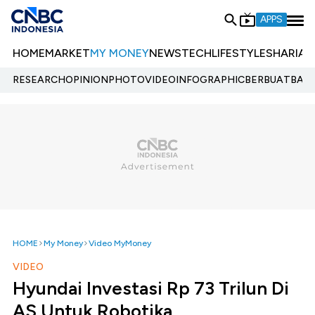
APPS
HOME
MARKET
MY MONEY
NEWS
TECH
LIFESTYLE
SHARIA
E
RESEARCH
OPINION
PHOTO
VIDEO
INFOGRAPHIC
BERBUATBAIK.
HOME
My Money
Video MyMoney
VIDEO
Hyundai Investasi Rp 73 Trilun Di
AS Untuk Robotika