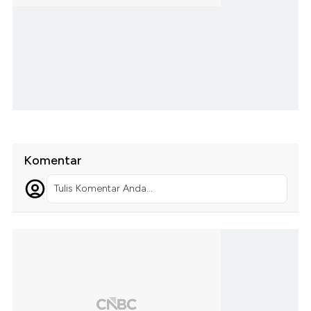
Komentar
Tulis Komentar Anda...