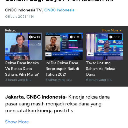
CNBC Indonesia TV,
CNBC Indonesia
08 July 2021 11:14
Related
Show More
04:19
05:03
05:38
Reksa Dana Indeks
Ini Dia Reksa Dana
Takar Untung
Vs Reksa Dana
Berprospek Baik di
Saham Vs Reksa
Saham, Pilih Mana?
Tahun 2021
Dana
3 tahun yang lalu
5 tahun yang lalu
6 tahun yang lalu
Jakarta,
CNBC Indonesia-
Kinerja reksa dana
pasar uang masih menjadi reksa dana yang
mencatatkan kinerja positif s...
Show More