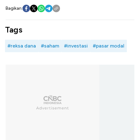
Bagikan:
Tags
#reksa dana
#saham
#investasi
#pasar modal