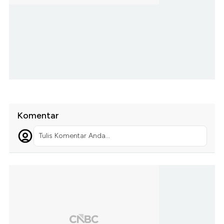
Komentar
Tulis Komentar Anda...