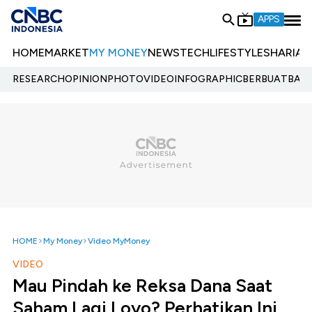
APPS
HOME
MARKET
MY MONEY
NEWS
TECH
LIFESTYLE
SHARIA
E
RESEARCH
OPINION
PHOTO
VIDEO
INFOGRAPHIC
BERBUATBAIK.
HOME
My Money
Video MyMoney
VIDEO
Mau Pindah ke Reksa Dana Saat
Saham Lagi Loyo? Perhatikan Ini