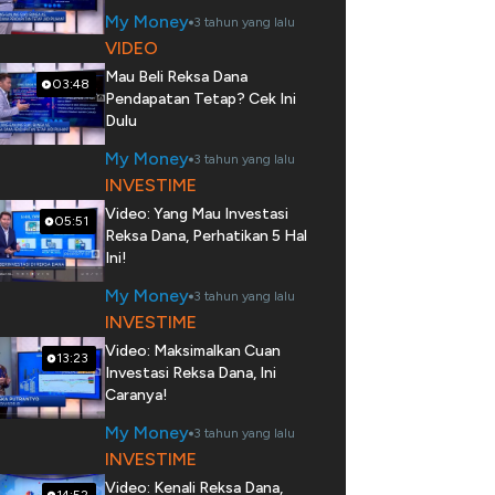
My Money
3 tahun yang lalu
VIDEO
Mau Beli Reksa Dana
03:48
Pendapatan Tetap? Cek Ini
Dulu
My Money
3 tahun yang lalu
INVESTIME
Video: Yang Mau Investasi
05:51
Reksa Dana, Perhatikan 5 Hal
Ini!
My Money
3 tahun yang lalu
INVESTIME
Video: Maksimalkan Cuan
13:23
Investasi Reksa Dana, Ini
Caranya!
My Money
3 tahun yang lalu
INVESTIME
Video: Kenali Reksa Dana,