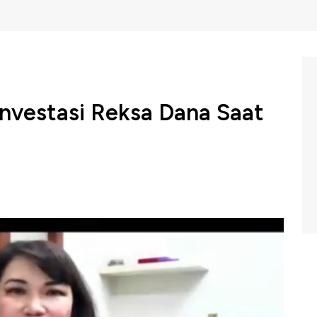
 Investasi Reksa Dana Saat
t Manulife AM Indonesia, Katarina Setiawan
asi menjadi harus dilakukan secara berkala, setidaknya
t kinerja aset kelas investasi, perubahan tujuan investasi,
stasi? Selengkapnya saksikan dialog Daniel Wiguna dengan