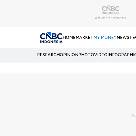
HOME
MARKET
MY MONEY
NEWS
TE
RESEARCH
OPINION
PHOTO
VIDEO
INFOGRAPHI