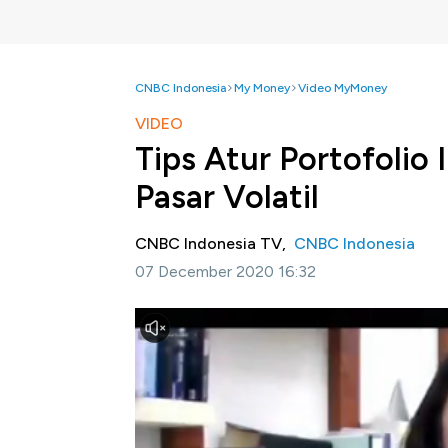
CNBC Indonesia
My Money
Video MyMoney
VIDEO
Tips Atur Portofolio
Pasar Volatil
CNBC Indonesia TV,
CNBC Indonesia
07 December 2020 16:32
Jakarta, CNBC Indonesia-
Chieft Economis
menyebutkan bahwa review portofolio invest
6 bulan sekali. Hal yang perlu direview terkai
perubahan profil risiko
Seperti apa tips atur ulang portofolio inve