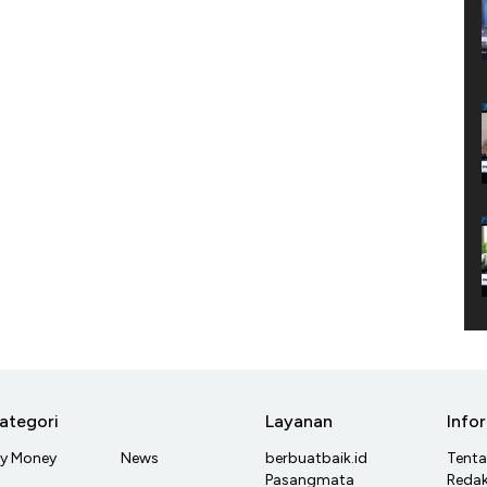
ategori
Layanan
Info
y Money
News
berbuatbaik.id
Tent
Pasangmata
Redak