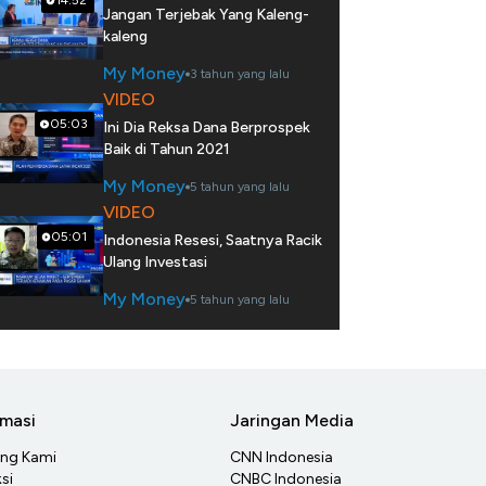
14:52
Jangan Terjebak Yang Kaleng-
kaleng
My Money
3 tahun yang lalu
VIDEO
05:03
Ini Dia Reksa Dana Berprospek
Baik di Tahun 2021
My Money
5 tahun yang lalu
VIDEO
05:01
Indonesia Resesi, Saatnya Racik
Ulang Investasi
My Money
5 tahun yang lalu
rmasi
Jaringan Media
ang Kami
CNN Indonesia
si
CNBC Indonesia