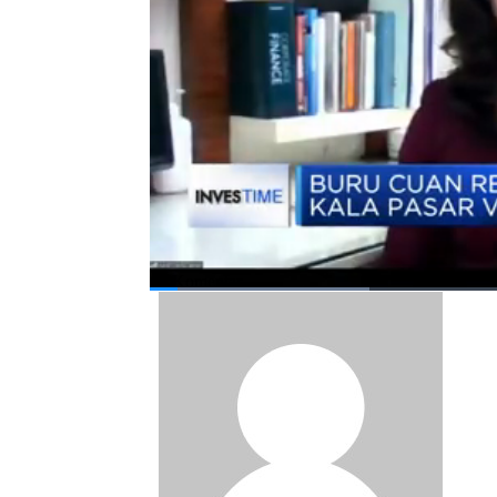
Chieft Economist Manulife AM Indonesia, 
(Jumat, 04/12/2020)
Bagikan:
#reksa dana
#investasi
#portofolio in