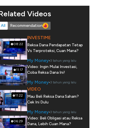
Related Videos
All
Recommendation
INVESTIME
08:22
Reksa Dana Pendapatan Tetap
Vs Terproteksi, Cuan Mana?
My Money
3 tahun yang lalu
Video: Ingin Mulai Investasi,
11:17
Coba Reksa Dana Ini!
My Money
3 tahun yang lalu
VIDEO
11:22
Mau Beli Reksa Dana Saham?
Cek Ini Dulu
My Money
3 tahun yang lalu
Video: Beli Obligasi atau Reksa
06:29
Dana, Lebih Cuan Mana?