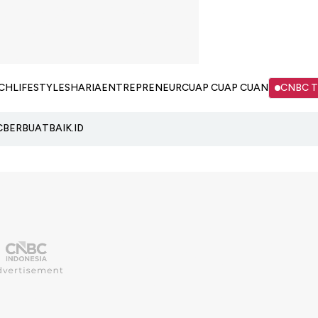
CH
LIFESTYLE
SHARIA
ENTREPRENEUR
CUAP CUAP CUAN
CNBC 
C
BERBUATBAIK.ID