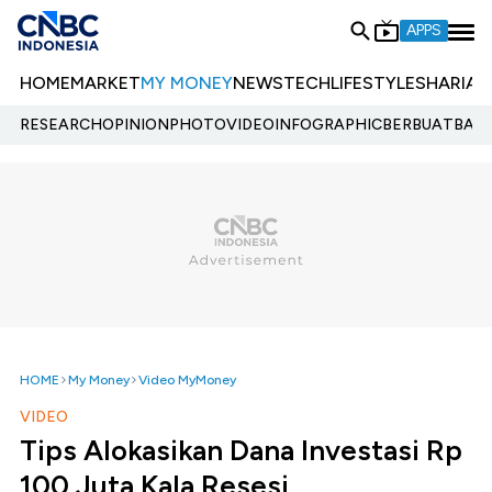
APPS
HOME
MARKET
MY MONEY
NEWS
TECH
LIFESTYLE
SHARIA
E
RESEARCH
OPINION
PHOTO
VIDEO
INFOGRAPHIC
BERBUATBAIK.
HOME
My Money
Video MyMoney
VIDEO
Tips Alokasikan Dana Investasi Rp
100 Juta Kala Resesi