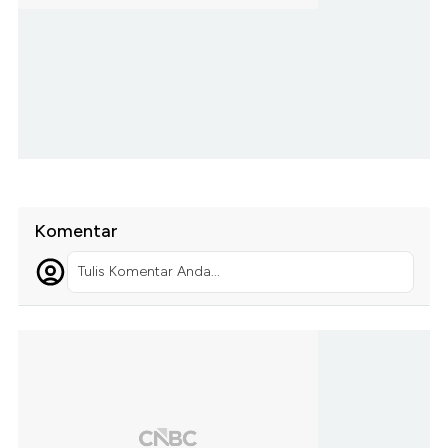
Komentar
Tulis Komentar Anda...