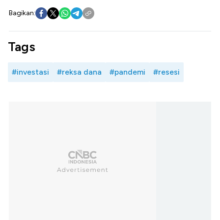
Bagikan:
Tags
#investasi
#reksa dana
#pandemi
#resesi