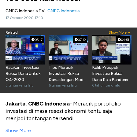
CNBC Indonesia TV,
CNBC Indonesia
17 October 2020 17:10
Related
Show More
05:17
07:12
04:51
Racikan Investasi
Tips Meracik
Kulik Prospek
Reksa Dana Untuk
Investasi Reksa
Investasi Reksa
Q4-2020
Dana dengan Modal
Dana Kala Pandemi
5 tahun yang lalu
Rp 100 Juta
6 tahun yang lalu
6 tahun yang lalu
Jakarta, CNBC Indonesia-
Meracik portofolio
investasi di masa resesi ekonomi tentu saja
menjadi tantangan tersendi...
Show More