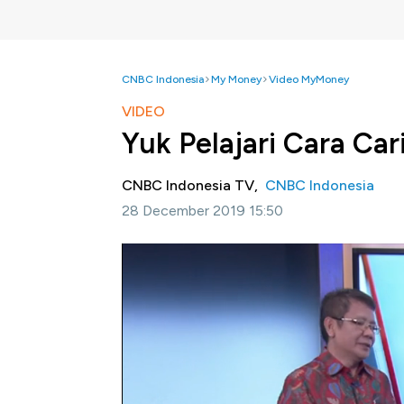
CNBC Indonesia
My Money
Video MyMoney
VIDEO
Yuk Pelajari Cara Ca
CNBC Indonesia TV,
CNBC Indonesia
28 December 2019 15:50
Jakarta, CNBC Indonesia-
Asuransi menja
Itikad Academy, Andreas Freddy Pieloor dap
sakit, kecelakaan, kebakaran hingga kematia
dan sesuai dengan kebutuhan maka perlu memp
atas asuransi umum dan asuransi jiwa.