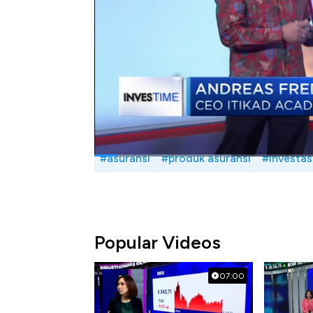
Seperti apa mencari selamat dengan asurans
CEO Itikad Academy, Andreas Freddy Pieloo
23/12/2019)
Bagikan:
#asuransi
#produk asuransi
#investas
Popular Videos
07:00