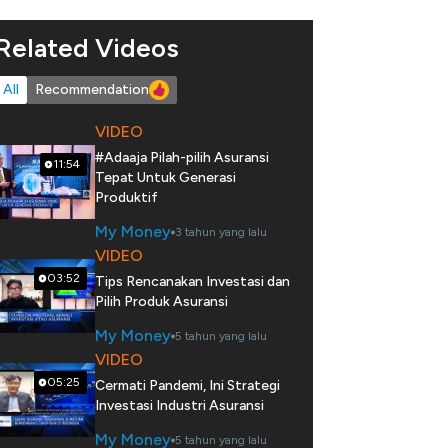
Related Videos
All
Recommendation
VIDEO
#Adaaja Pilah-pilih Asuransi
11:54
Tepat Untuk Generasi
Produktif
My Money
3 tahun yang lalu
VIDEO
03:52
Tips Rencanakan Investasi dan
Pilih Produk Asuransi
My Money
5 tahun yang lalu
VIDEO
05:25
Cermati Pandemi, Ini Strategi
Investasi Industri Asuransi
My Money
5 tahun yang lalu