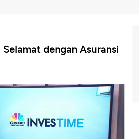
ri Selamat dengan Asuransi
di program proteksi dari musibah yang disebut CEO
at membantu kita saat mengalami kesulitan seperti
n. Tentu saja asuransi dalam memilih asuransi yang tepat
elajari semua hal yang terkait asuransi yang terdiri