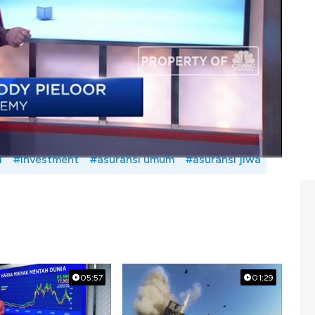
i? Selengkapnya saksikan dialog Maria Katarina dengan
r dalam Investime, CNBC Indonesia (Senin,
i
#investment
#asuransi umum
#asuransi jiwa
05:57
01:29