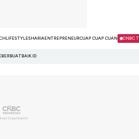
CH
LIFESTYLE
SHARIA
ENTREPRENEUR
CUAP CUAP CUAN
CNBC 
C
BERBUATBAIK.ID