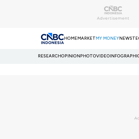
HOME
MARKET
MY MONEY
NEWS
TE
RESEARCH
OPINION
PHOTO
VIDEO
INFOGRAPHI