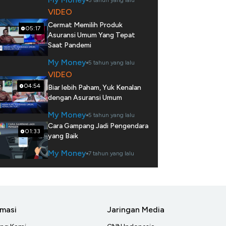
5 tahun yang lalu
VIDEO
Cermat Memilih Produk
05:17
Asuransi Umum Yang Tepat
Saat Pandemi
My Money
5 tahun yang lalu
VIDEO
04:54
Biar lebih Paham, Yuk Kenalan
dengan Asuransi Umum
My Money
5 tahun yang lalu
Cara Gampang Jadi Pengendara
01:33
yang Baik
My Money
7 tahun yang lalu
rmasi
Jaringan Media